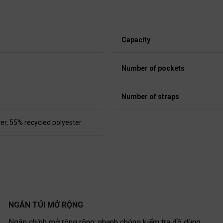
Capacity
Number of pockets
Number of straps
ter, 55% recycled polyester
NGĂN TÚI MỞ RỘNG
Ngăn chính mở rộng rộng: nhanh chóng kiểm tra đồ dùng