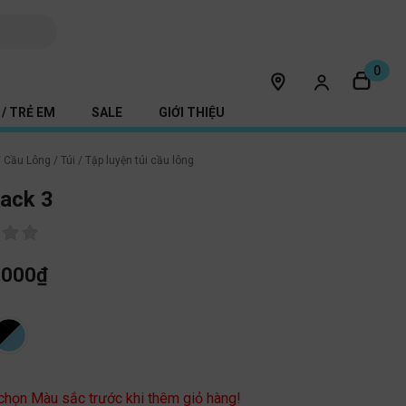
0
/ TRẺ EM
SALE
GIỚI THIỆU
/
Cầu Lông
/
Túi
/
Tập luyện túi cầu lông
ack 3
,000
₫
c
 chọn Màu sắc trước khi thêm giỏ hàng!