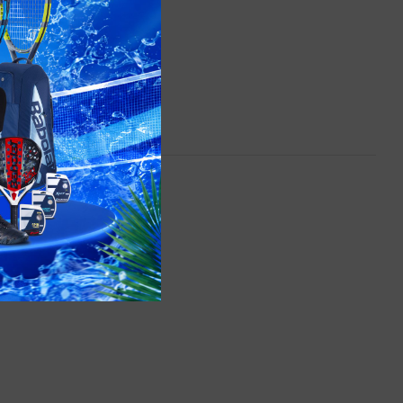
n.
lớp
g
đang