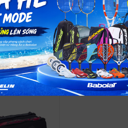
à chiếc ba lô hoàn hảo để chứa 4 vợt và dụng cụ cầu lông của bạ
hác nhau (ngăn vợt, quần áo và giày). Dù là một chiếc túi mang
n thiện với người dùng. Logo BABOLAT phản quang lớn được in trên
vì chúng tôi muốn làm mọi việc trở nên tốt hơn, túi này tích hợp 
PET tái chế và không có chất tạo màu, vì vậy chúng tôi không lãn
n màu trắng, giúp bạn dễ dàng tổ chức và xác định những gì bạn 