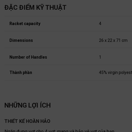
ĐẶC ĐIỂM KỸ THUẬT
Racket capacity
4
Dimensions
26 x 22 x 71 cm
Number of Handles
1
Thành phần
45% virgin polyes
NHỮNG LỢI ÍCH
THIẾT KẾ HOÀN HẢO
Ngăn đựng vợt cho 4 vợt: mang và bảo vệ vợt của bạn