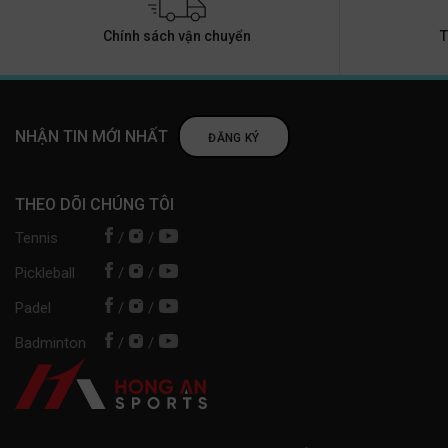
Chính sách vận chuyển
T
NHẬN TIN MỚI NHẤT
ĐĂNG KÝ
THEO DÕI CHÚNG TÔI
Tennis
/
/
Pickleball
/
/
Padel
/
/
Badminton
/
/