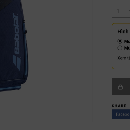
Số
lượng
Hình
Mu
Mu
Xem tấ
SHARE
Facebo