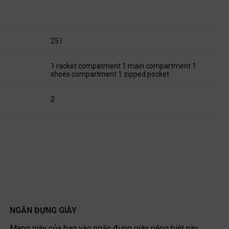
25 l
1 racket compatment 1 main compartment 1
shoes compartment 1 zipped pocket
2
NGĂN ĐỰNG GIÀY
Mang giày của bạn vào ngăn đựng giày riêng biệt này.