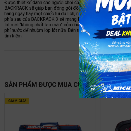
Được thiết kế dành cho người chơi cầu lông, BACKRACK 3 mới l
BACKRACK sẽ giúp bạn đóng gói đồ đạc của mình trong 3 ngăn k
hàng ngày hay một chiếc túi du lịch, nó rất dễ sử dụng và thâ
phía sau của BACKRACK 3 sẽ mang lại sự hiển thị và an toàn. Và 
lót mới “không chất tạo màu” của chúng tôi, được làm từ 100% 
phí nước để nhuộm lớp lót nữa. Bên trong túi của bạn hoàn toà
tìm kiếm.
SẢN PHẨM ĐƯỢC MUA CÙNG
GIẢM GIÁ!