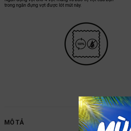
trong ngăn đựng vợt được lót mút này.
MÔ TẢ