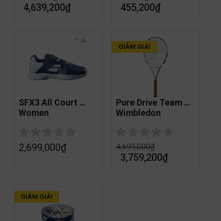
4,639,200
₫
455,200
₫
GIẢM GIÁ!
SFX3 All Court 
Pure Drive Team 
Women
Wimbledon
2,699,000
₫
4,699,000
₫
3,759,200
₫
GIẢM GIÁ!