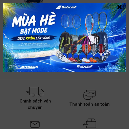
x
Custom Damp X48
2,199,000
₫
1,121,490
₫
Chính sách vận
Thanh toán an toàn
chuyển