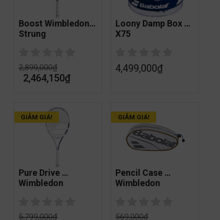
Boost Wimbledon 
Loony Damp Box 
Strung
X75
4,499,000
₫
2,899,000
₫
2,464,150
₫
GIẢM GIÁ!
GIẢM GIÁ!
Pure Drive 
Pencil Case 
Wimbledon
Wimbledon
5,799,000
₫
569,000
₫