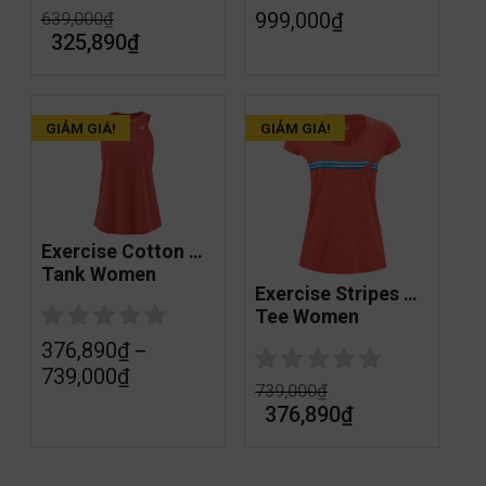
999,000
₫
639,000
₫
325,890
₫
GIẢM GIÁ!
GIẢM GIÁ!
Exercise Cotton 
Tank Women
Exercise Stripes 
Tee Women
376,890
₫
–
739,000
₫
739,000
₫
376,890
₫