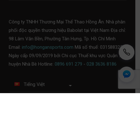
Công ty TNHH Thương Mại Thể Thao Hồng Ân. Nhà phân
phối độc quyền thương hiệu Babolat tại Việt Nam Địa chỉ:
98 Lâm Văn Bền, Phường Tân Hưng, Tp. Hồ Chí Minh
Email:
info@hongansports.com
Mã số thuế: 0315883253,
Ngày cấp 09/09/2019 bởi Chi cục Thuế khu vực Quận 7 -
huyện Nhà Bè Hotline:
0896 691 279
-
028 3636 8186
Tiếng Việt
Chính sách bảo mật
Chính sách thanh toán
Chính sách đổi trả
Chính sách giao, kiểm tra
hàng
©Babolat