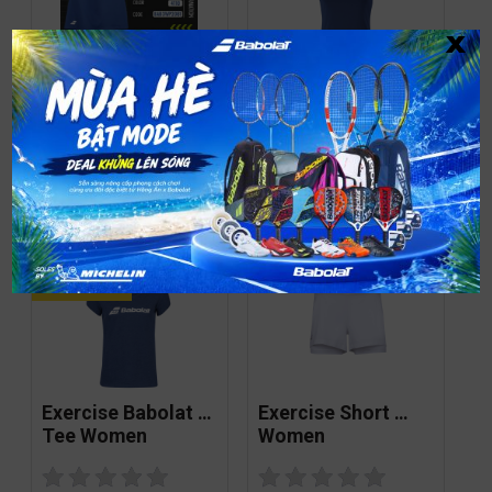
x
Play Skirt Women
Play Tank Top
1,199,000
₫
629,000
₫
GIẢM GIÁ!
Exercise Babolat 
Exercise Short 
Tee Women
Women