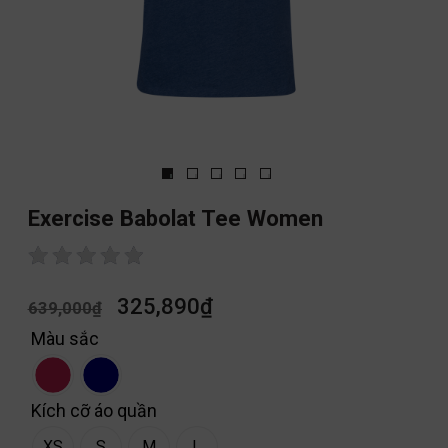
Exercise Babolat Tee Women
325,890
₫
639,000
₫
Màu sắc
Kích cỡ áo quần
XS
S
M
L