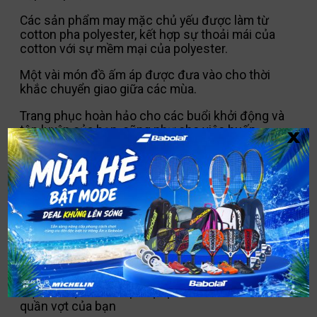
Các sản phẩm may mặc chủ yếu được làm từ
cotton pha polyester, kết hợp sự thoải mái của
cotton với sự mềm mại của polyester.
Một vài món đồ ấm áp được đưa vào cho thời
khắc chuyển giao giữa các mùa.
Trang phục hoàn hảo cho các buổi khởi động và
x
tập luyện của bạn, cũng như cho việc huấn
luyện từ bên ngoài sân.
MÔ TẢ
T-shirt làm bằng hỗn hợp bông. Với in lụa ở
mặt trước, để thể hiện bộ tộc và tinh thần
quần vợt của bạn