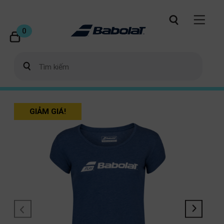
0
GIẢM GIÁ!