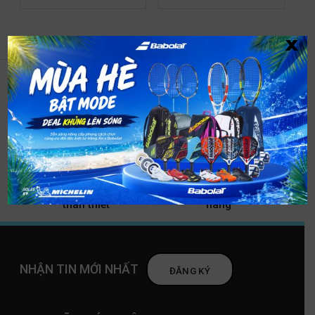
x
Chính sách vận
Thanh toán an toàn
chuyển
Dịch vụ khách hàng
Chính sách đổi/trả
thân thiết
hàng
NHẬN TIN MỚI NHẤT
ĐĂNG KÝ