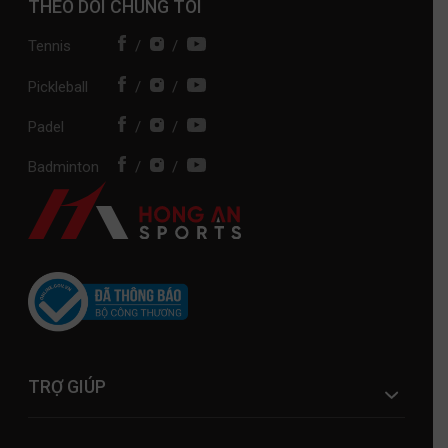
THEO DÕI CHÚNG TÔI
Tennis
/
/
Pickleball
/
/
Padel
/
/
Badminton
/
/
TRỢ GIÚP