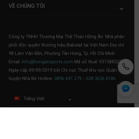
VỀ CHÚNG TÔI
Công ty TNHH Thương Mại Thể Thao Hồng Ân. Nhà phân
phối độc quyền thương hiệu Babolat tại Việt Nam Địa chỉ:
98 Lâm Văn Bền, Phường Tân Hưng, Tp. Hồ Chí Minh
Email:
info@hongansports.com
Mã số thuế: 0315883253,
Ngày cấp 09/09/2019 bởi Chi cục Thuế khu vực Quận 7 -
huyện Nhà Bè Hotline:
0896 691 279
-
028 3636 8186
Tiếng Việt
Chính sách bảo mật
Chính sách thanh toán
Chính sách đổi trả
Chính sách giao, kiểm tra