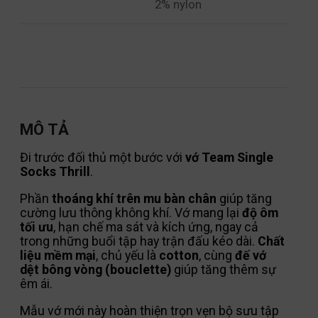
2% nylon
MÔ TẢ
Đi trước đối thủ một bước với
vớ Team Single
Socks Thrill
.
Phần
thoáng khí trên mu bàn chân
giúp tăng
cường lưu thông không khí. Vớ mang lại
độ ôm
tối ưu
, hạn chế ma sát và kích ứng, ngay cả
trong những buổi tập hay trận đấu kéo dài.
Chất
liệu mềm mại
, chủ yếu là
cotton
, cùng
đế vớ
dệt bông vòng (bouclette)
giúp tăng thêm sự
êm ái.
Mẫu vớ mới này hoàn thiện trọn vẹn bộ sưu tập