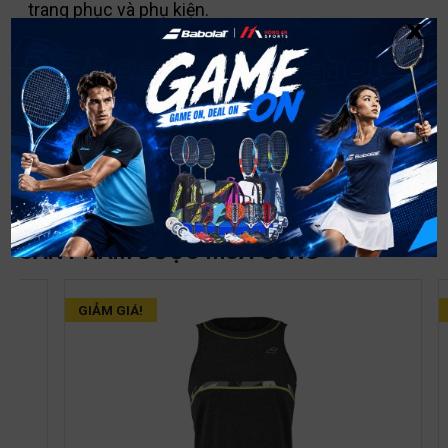
trang phục và phụ kiện.
x
Kết hợp
phong cách
và
sự thoải mái
với đôi
vớ
tennis cổ cao
mới, lấy cảm hứng từ phong cách
vintage cổ điển
. Phù hợp cả trên sân lẫn trong
cuộc sống hằng ngày!
SẢN PHẨM ĐƯỢC MUA CÙNG
GIẢM GIÁ!