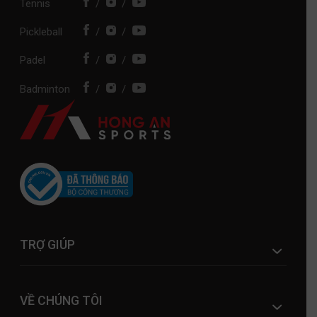
Tennis
/
/
Pickleball
/
/
Padel
/
/
Badminton
/
/
TRỢ GIÚP
VỀ CHÚNG TÔI