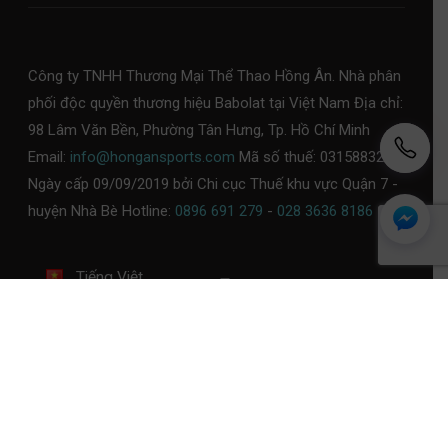
Công ty TNHH Thương Mại Thể Thao Hồng Ân. Nhà phân
phối độc quyền thương hiệu Babolat tại Việt Nam Địa chỉ:
98 Lâm Văn Bền, Phường Tân Hưng, Tp. Hồ Chí Minh
Email:
info@hongansports.com
Mã số thuế: 0315883253,
Ngày cấp 09/09/2019 bởi Chi cục Thuế khu vực Quận 7 -
huyện Nhà Bè Hotline:
0896 691 279
-
028 3636 8186
Tiếng Việt
Chính sách bảo mật
Chính sách thanh toán
Chính sách đổi trả
Chính sách giao, kiểm tra
hàng