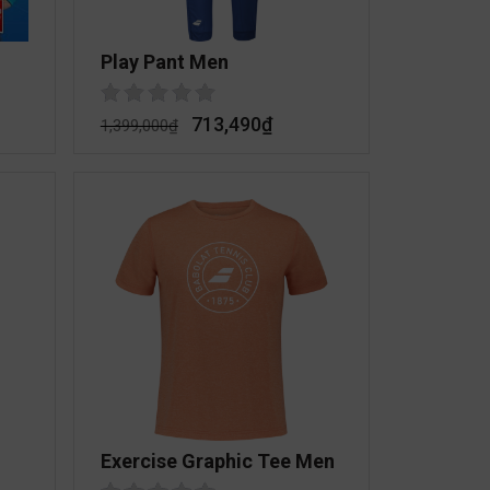
Play Pant Men
713,490
₫
1,399,000
₫
Exercise Graphic Tee Men