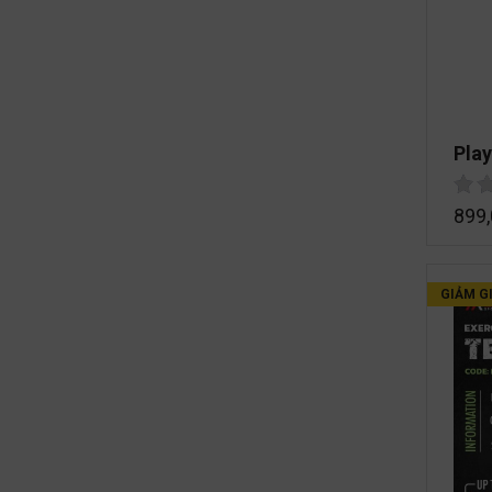
Pla
899
GIẢM GI