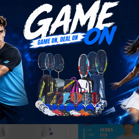
cise Big Flag Tee Men
Exercise Cotton Tee Bo
,000
₫
639,000
₫