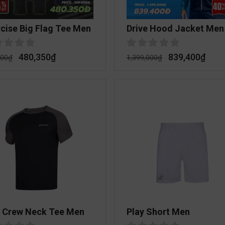
cise Big Flag Tee Men
Drive Hood Jacket Men
480,350
₫
839,400
₫
000
₫
1,399,000
₫
y Crew Neck Tee Men
Play Short Men