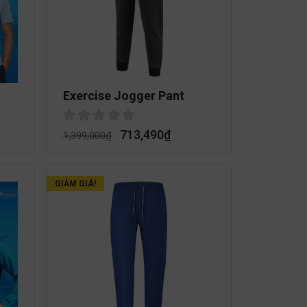
Exercise Jogger Pant
713,490
₫
1,399,000
₫
GIẢM GIÁ!