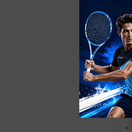
Exer
869