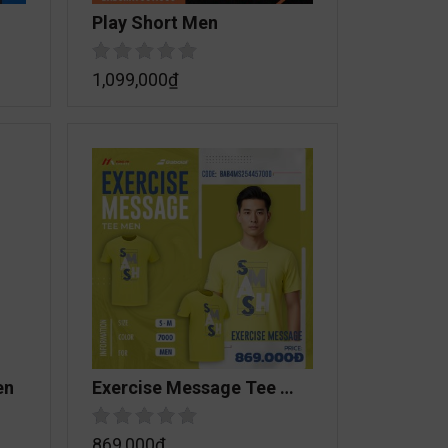
Play Short Men
1,099,000
₫
en
Exercise Message Tee 
Men
869,000
₫