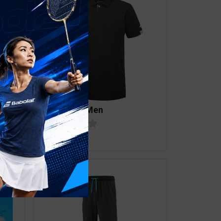
y
Play Polo Men
1,199,000
₫
GIẢM GIÁ!