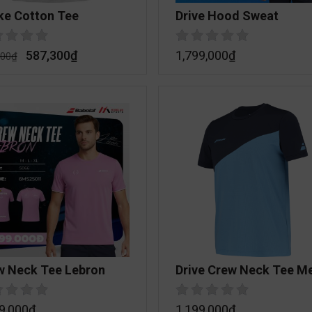
ke Cotton Tee
Drive Hood Sweat
587,300
₫
1,799,000
₫
000
₫
w Neck Tee Lebron
Drive Crew Neck Tee M
9,000
₫
1,199,000
₫