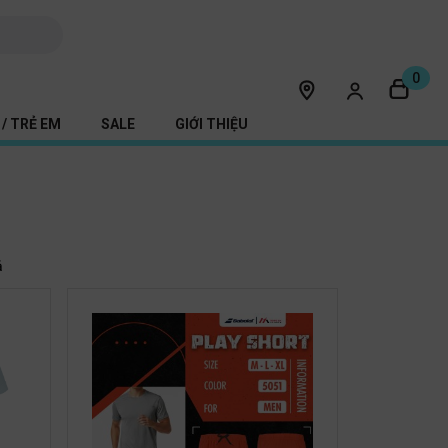
0
/ TRẺ EM
SALE
GIỚI THIỆU
ả