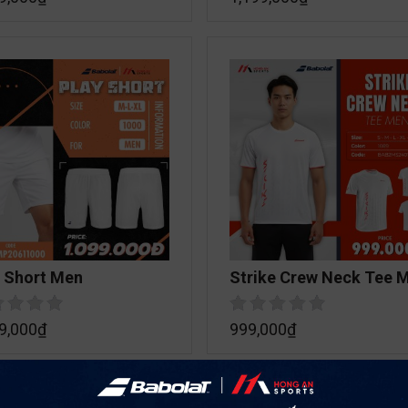
y Short Men
Strike Crew Neck Tee 
9,000
₫
999,000
₫