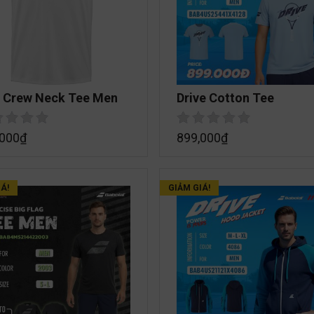
y Crew Neck Tee Men
Drive Cotton Tee
,000
₫
899,000
₫
Á!
GIẢM GIÁ!