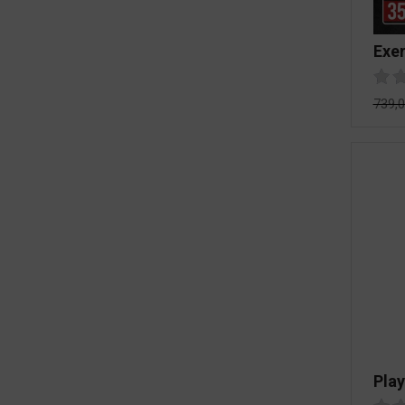
Exer
739,
Pla