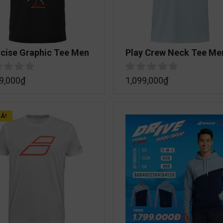
rcise Graphic Tee Men
Play Crew Neck Tee Me
9,000
₫
1,099,000
₫
Á!