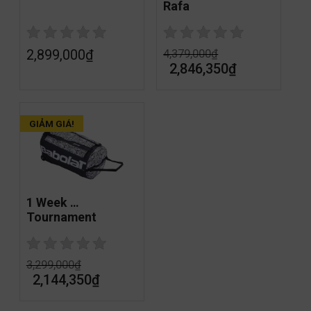
Rafa
2,899,000
₫
4,379,000
₫
2,846,350
₫
GIẢM GIÁ!
1 Week 
Tournament
3,299,000
₫
2,144,350
₫