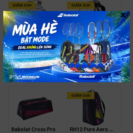
GIẢM GIÁ!
GIẢM GIÁ!
x
Court Backpack 
Backpack Pure 
Wimbledon
Strike 4th Gen
2,399,000
₫
2,599,000
₫
2,279,050
₫
2,339,100
₫
GIẢM GIÁ!
Babolat Cross Pro
RH12 Pure Aero 