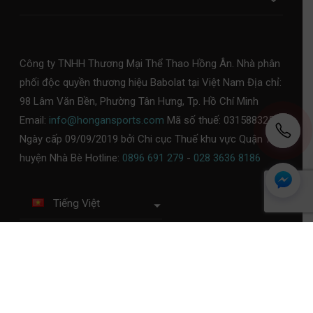
Công ty TNHH Thương Mại Thể Thao Hồng Ân. Nhà phân
phối độc quyền thương hiệu Babolat tại Việt Nam Địa chỉ:
98 Lâm Văn Bền, Phường Tân Hưng, Tp. Hồ Chí Minh
Email:
info@hongansports.com
Mã số thuế: 0315883253,
Ngày cấp 09/09/2019 bởi Chi cục Thuế khu vực Quận 7 -
huyện Nhà Bè Hotline:
0896 691 279
-
028 3636 8186
Tiếng Việt
Chính sách bảo mật
Chính sách thanh toán
Chính sách đổi trả
Chính sách giao, kiểm tra
hàng