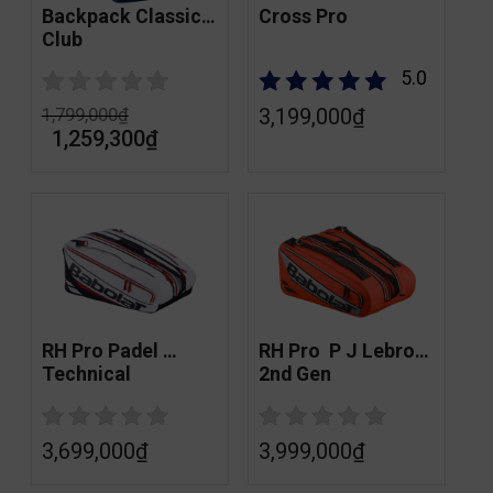
Backpack Classic 
Cross Pro
Club
5.0
3,199,000
₫
1,799,000
₫
1,259,300
₫
RH Pro Padel 
RH Pro  P J Lebron 
Technical
2nd Gen
3,699,000
₫
3,999,000
₫