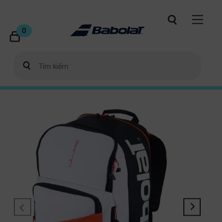
0
GIẢM GIÁ!