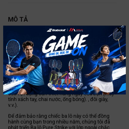
MÔ TẢ
x
Là một tay vợt sành điệu, bạn đang tìm kiếm một
chiếc ba lô có thiết kế thể thao và táo bạo, được
chế tạo tỉ mỉ cho môn thể thao yêu thích của
bạn, nó sẽ chứng tỏ được chức năng hữu ích
khi ra sân để đồng hành tốt nhất với bạn trong
những chuyến đi hàng ngày.
Được thiết kế để thực hiện mục đích kép này, Ba
lô Pure Strike có thể tích lớn (XXL) và cấu trúc 3
ngăn, mang lại khả năng sắp xếp tuyệt vời, cho
phép bạn mang theo tối đa 3 cây vợt cùng với
các vật dụng cần thiết hàng ngày của bạn (máy
tính xách tay, chai nước, ống bóng). , đôi giày,
v.v.).
Để đảm bảo rằng chiếc ba lô này có thể đồng
hành cùng bạn trong nhiều năm, chúng tôi đã
phát triển Ba lô Pure Strike với lớp ngoài chắc