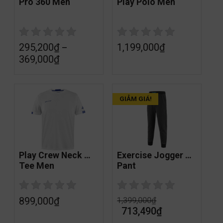
Pro 360 Men
Play Polo Men
295,200
₫
1,199,000
₫
–
369,000
₫
GIẢM GIÁ!
Play Crew Neck 
Exercise Jogger 
Tee Men
Pant
899,000
₫
1,399,000
₫
713,490
₫