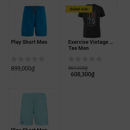
GIẢM GIÁ!
Play Short Men
Exercise Vintage 
Tee Men
899,000
₫
869,000
₫
608,300
₫