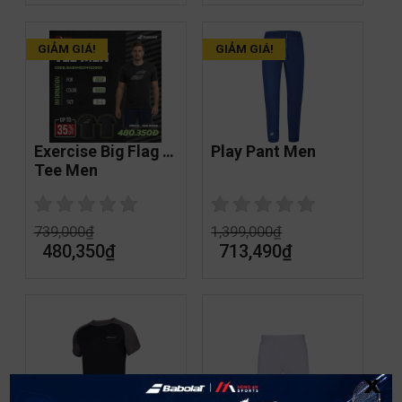
GIẢM GIÁ!
GIẢM GIÁ!
Exercise Big Flag 
Play Pant Men
Tee Men
739,000
₫
1,399,000
₫
480,350
₫
713,490
₫
x