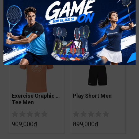
Play Crew Neck 
Play Short Men
Tee Men
699,000
₫
899,000
₫
Exercise Graphic 
Play Short Men
Tee Men
909,000
₫
899,000
₫