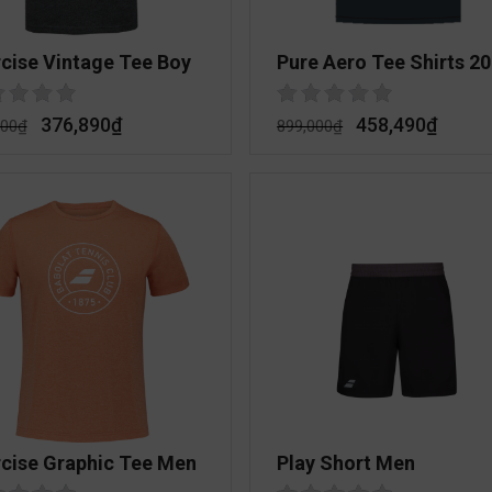
cise Vintage Tee Boy
Pure Aero Tee Shirts 2
376,890
₫
458,490
₫
000
₫
899,000
₫
rcise Graphic Tee Men
Play Short Men