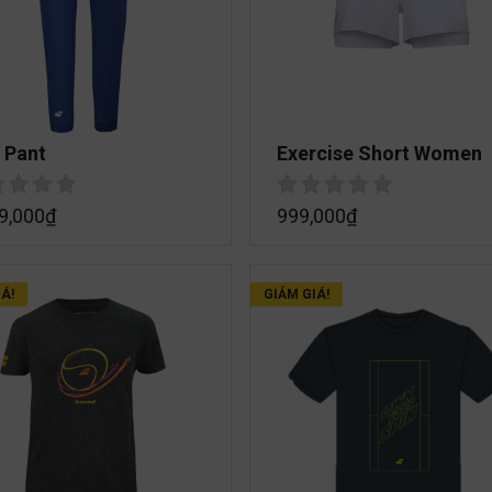
 Pant
Exercise Short Women
9,000
₫
999,000
₫
Á!
GIẢM GIÁ!