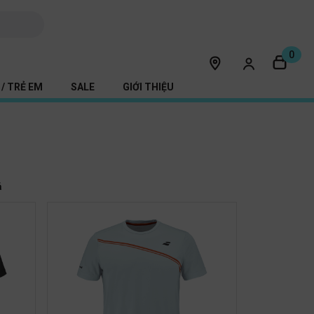
0
/ TRẺ EM
SALE
GIỚI THIỆU
ả