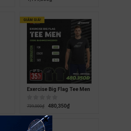
GIẢM GIÁ!
Exercise Big Flag Tee Men
480,350
₫
739,000
₫
x
GIẢM GIÁ!