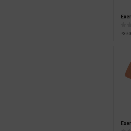
Exer
739,
Exe