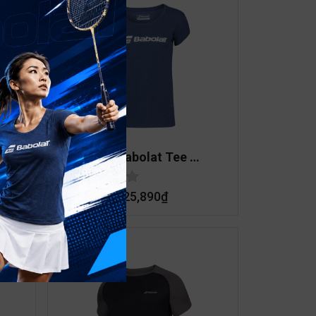
Exercise Babolat Tee 
Women
325,890
₫
639,000
₫