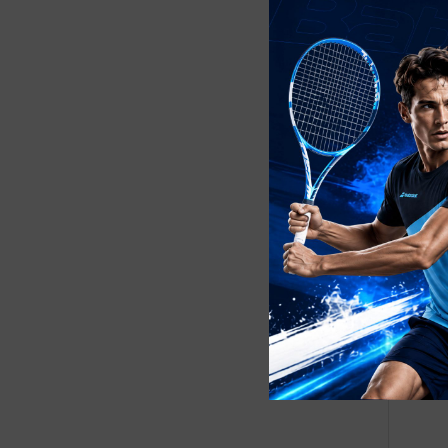
Play
629