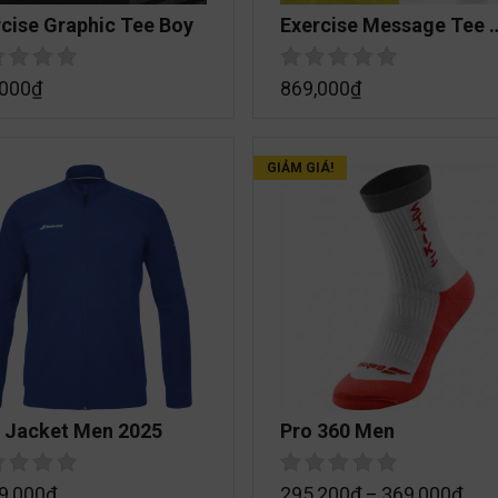
cise Graphic Tee Boy
Exercise Message Tee 
Men
,000
₫
869,000
₫
GIẢM GIÁ!
y Jacket Men 2025
Pro 360 Men
9,000
₫
295,200
₫
369,000
₫
–