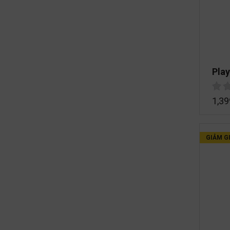
Play
1,39
GIẢM GI