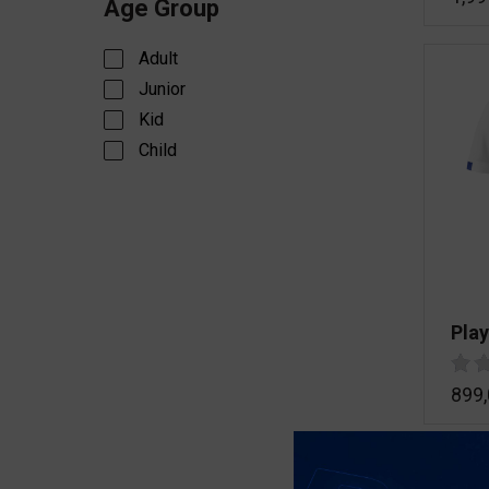
Age Group
Adult
Junior
Kid
Child
Pla
899