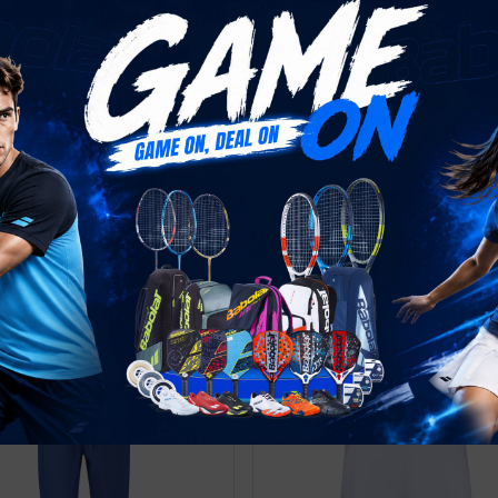
 Tank Top
Play Pant Men
,000
₫
713,490
₫
1,399,000
₫