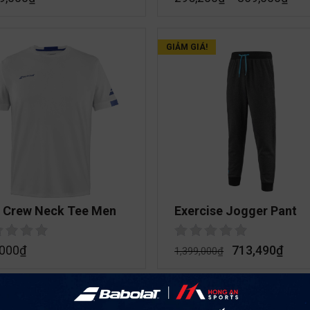
GIẢM GIÁ!
y Crew Neck Tee Men
Exercise Jogger Pant
,000
₫
713,490
₫
1,399,000
₫
GIẢM GIÁ!