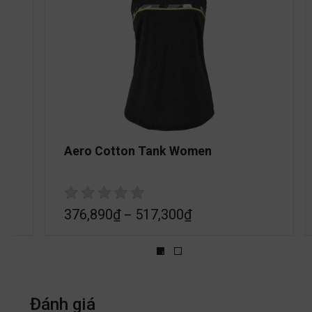
Aero Cotton Tank Women
376,890
₫
517,300
₫
–
Đánh giá