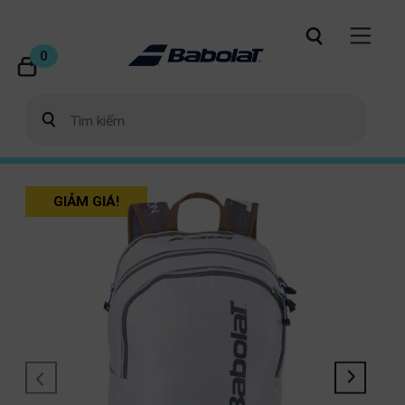
0
GIẢM GIÁ!