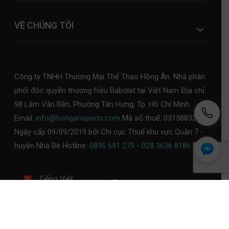
VỀ CHÚNG TÔI
Công ty TNHH Thương Mại Thể Thao Hồng Ân. Nhà phân
phối độc quyền thương hiệu Babolat tại Việt Nam Địa chỉ:
98 Lâm Văn Bền, Phường Tân Hưng, Tp. Hồ Chí Minh
Email:
info@hongansports.com
Mã số thuế: 0315883253,
Ngày cấp 09/09/2019 bởi Chi cục Thuế khu vực Quận 7 -
huyện Nhà Bè Hotline:
0896 691 279
-
028 3636 8186
Tiếng Việt
Chính sách bảo mật
Chính sách thanh toán