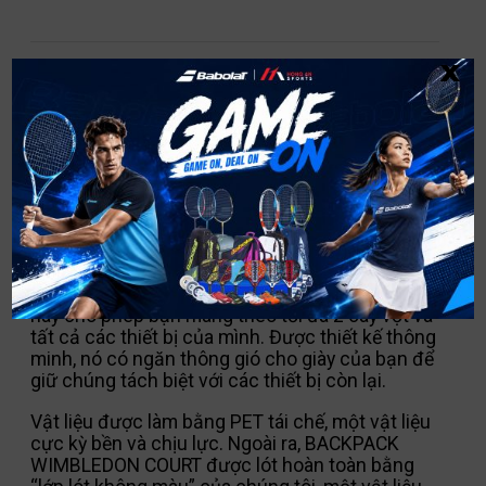
x
MÔ TẢ
BACKPACK WIMBLEDON COURT
là sự kết hợp hoàn hảo giữa phong cách truyền
thống và hiện đại. Đa năng và tiện dụng, chiếc
túi đựng vợt này sẽ đồng hành cùng bạn cả trên
sân lẫn trong các hoạt động hàng ngày.
Chiếc túi tennis được thiết kế hợp lý, tiện dụng
này cho phép bạn mang theo tối đa 2 cây vợt và
tất cả các thiết bị của mình. Được thiết kế thông
minh, nó có ngăn thông gió cho giày của bạn để
giữ chúng tách biệt với các thiết bị còn lại.
Vật liệu được làm bằng PET tái chế, một vật liệu
cực kỳ bền và chịu lực. Ngoài ra, BACKPACK
WIMBLEDON COURT được lót hoàn toàn bằng