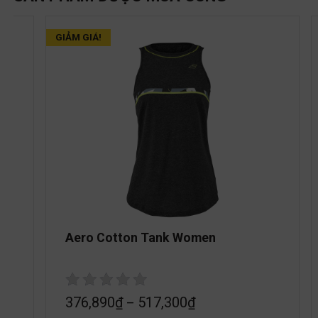
GIẢM GIÁ!
Aero Cotton Tank Women
376,890
₫
517,300
₫
–