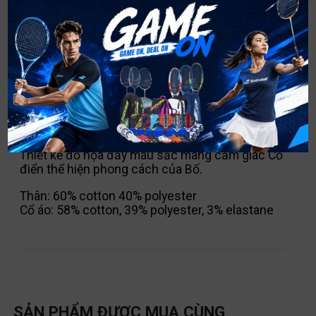
MÔ TẢ
Áo phông được làm từ cotton và polyester pha
trộn để mang lại sự mềm mại và thoải mái.
Người bạn đồng hành của con bạn trong các
buổi tập luyện.
Với cổ áo tròn và tay áo ngắn, nó rất thoải mái
khi mặc và dễ bảo quản.
Thiết kế đồ họa đầy màu sắc mang cảm giác Cổ
điển thể hiện phong cách của Bố.
Thân: 60% cotton 40% polyester
Cổ áo: 58% cotton, 39% polyester, 3% elastane
SẢN PHẨM ĐƯỢC MUA CÙNG