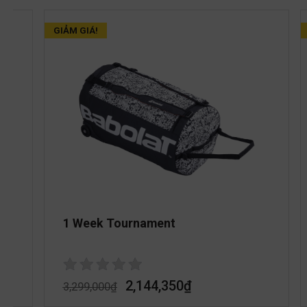
GIẢM GIÁ!
1 Week Tournament
2,144,350
₫
3,299,000
₫