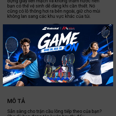
đựng giày liền mạch và không thấm nước nên
bạn có thể vệ sinh dễ dàng khi cần thiết. Nó
cũng có lỗ thông hơi ra bên ngoài, giữ cho mùi
không lan sang các khu vực khác của túi.
x
SINH THÁI
Sản phẩm này được làm từ vật liệu tái chế.
MÔ TẢ
Sẵn sàng cho trận cầu lông tiếp theo của bạn?