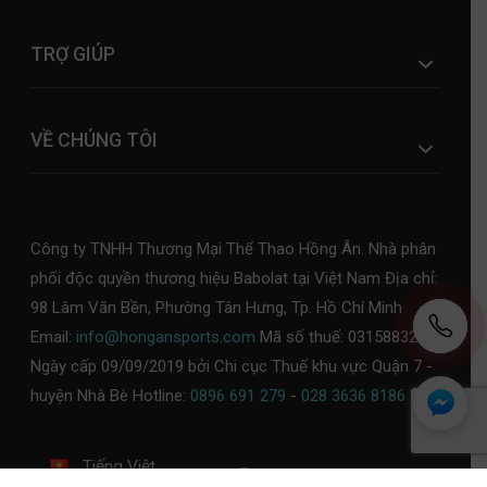
TRỢ GIÚP
VỀ CHÚNG TÔI
Công ty TNHH Thương Mại Thể Thao Hồng Ân. Nhà phân
phối độc quyền thương hiệu Babolat tại Việt Nam Địa chỉ:
98 Lâm Văn Bền, Phường Tân Hưng, Tp. Hồ Chí Minh
Email:
info@hongansports.com
Mã số thuế: 0315883253,
Ngày cấp 09/09/2019 bởi Chi cục Thuế khu vực Quận 7 -
huyện Nhà Bè Hotline:
0896 691 279
-
028 3636 8186
Tiếng Việt