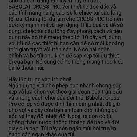
Cho dù bạn đang tập luyện hay thi đấu,
BABOLAT CROSS PRO, với thiết kế độc đáo và
các tính năng nâng cao, sẽ là chiếc túi cầu lông
tối ưu. Chúng tôi đã làm cho CROSS PRO trở nên
cực kỳ mạnh mẽ và tiện dụng. Hiệu quả và dễ sử
dụng, chiếc túi cầu lông đầy phong cách và tiện
dụng này có thể mang theo tới 10 cây vợt, cùng
với tất cả các thiết bị bạn cần để có một khoảng
thời gian tuyệt vời trên sân. Nó có hai ngăn
chính và ba túi phụ kiện để sắp xếp tối ưu thiết
bị của bạn. Nó cũng có hệ thống mang theo kiểu
ba lô thoải mái.
Hãy tập trung vào trò chơi!
Ngăn đựng vợt cho phép bạn nhanh chóng sắp
xếp và lựa chọn vợt theo giai đoạn của trận đấu
và phong cách chơi của đối thủ. Babolat Cross
Pro có lớp vỏ được định hình bằng nhiệt để giữ
cho vợt và dây của bạn an toàn khỏi những cú
sốc và thay đổi nhiệt độ. Ngoài ra còn có túi
chống thấm nước, thông thoáng để bảo vệ đôi
giày của bạn. Túi này còn ngăn mùi hôi truyền
sang các ngăn khác của túi.