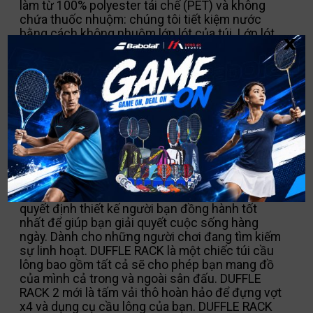
làm từ 100% polyester tái chế (PET) và không
chứa thuốc nhuộm: chúng tôi tiết kiệm nước
x
bằng cách không nhuộm lớp lót của túi. Lớp lót
màu trắng giúp bạn dễ dàng sắp xếp và tìm thấy
những gì bạn cần.
MÔ TẢ
Chúng tôi biết rằng một số bạn phải đối mặt và
quản lý một lịch trình bận rộn. Vì vậy, chúng tôi
quyết định thiết kế người bạn đồng hành tốt
nhất để giúp bạn giải quyết cuộc sống hàng
ngày. Dành cho những người chơi đang tìm kiếm
sự linh hoạt. DUFFLE RACK là một chiếc túi cầu
lông bao gồm tất cả sẽ cho phép bạn mang đồ
của mình cả trong và ngoài sân đấu. DUFFLE
RACK 2 mới là tấm vải thô hoàn hảo để đựng vợt
x4 và dụng cụ cầu lông của bạn. DUFFLE RACK