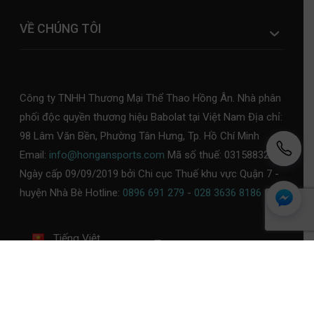
VỀ CHÚNG TÔI
Công ty TNHH Thương Mại Thể Thao Hồng Ân. Nhà phân
phối độc quyền thương hiệu Babolat tại Việt Nam Địa chỉ:
98 Lâm Văn Bền, Phường Tân Hưng, Tp. Hồ Chí Minh
Email:
info@hongansports.com
Mã số thuế: 0315883253,
Ngày cấp 09/09/2019 bởi Chi cục Thuế khu vực Quận 7 -
huyện Nhà Bè Hotline:
0896 691 279
-
028 3636 8186
Tiếng Việt
Chính sách bảo mật
Chính sách thanh toán