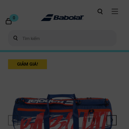
0
GIẢM GIÁ!