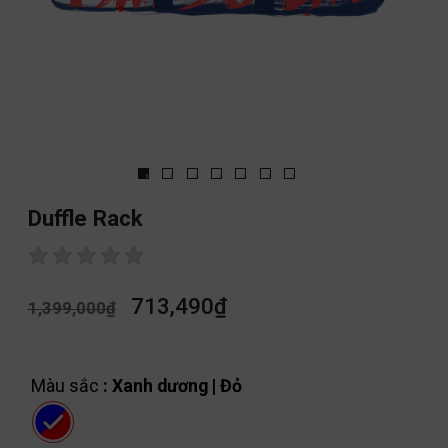
Duffle Rack
713,490
₫
1,399,000
₫
Màu sắc
: Xanh dương | Đỏ