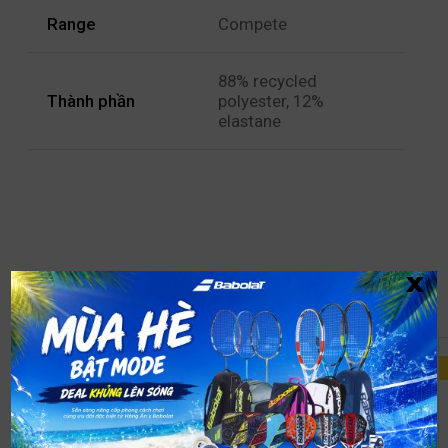
Range
Compete
88% recycled
Thành phần
polyester, 12%
elastane
x
SẢN PHẨM ĐƯỢC MUA CÙNG
GIẢM GIÁ!