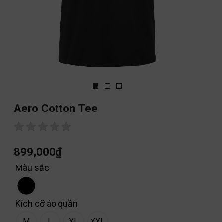
Aero Cotton Tee
899,000
₫
Màu sắc
Kích cỡ áo quần
M
L
XL
XXL