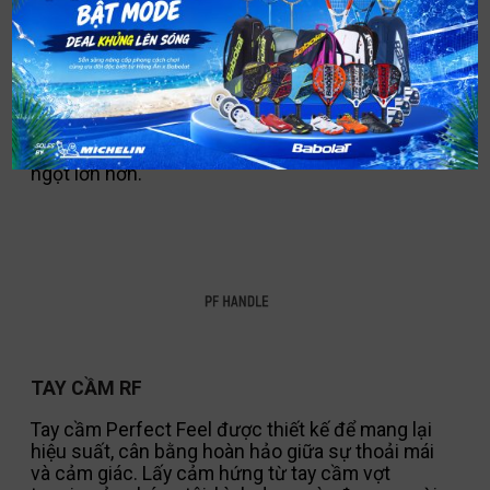
SWC CẢM GIÁC TINH KHIẾT
SMAC là vật liệu giảm chấn công nghệ
Aerospace nhớt đàn hồi được tích hợp vào
mặt mái chèo. Nó lọc các rung động không
mong muốn, tăng cảm giác và tạo ra điểm
ngọt lớn hơn.
TAY CẦM RF
Tay cầm Perfect Feel được thiết kế để mang lại
hiệu suất, cân bằng hoàn hảo giữa sự thoải mái
và cảm giác. Lấy cảm hứng từ tay cầm vợt