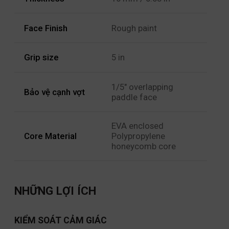
Face Finish
Rough paint
Grip size
5 in
1/5" overlapping
Bảo vệ cạnh vợt
paddle face
EVA enclosed
Core Material
Polypropylene
honeycomb core
NHỮNG LỢI ÍCH
KIỂM SOÁT CẢM GIÁC