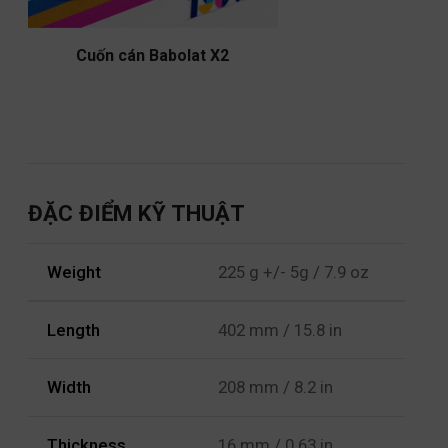
Cuốn cán Babolat X2
ĐẶC ĐIỂM KỸ THUẬT
Weight
225 g +/- 5g / 7.9 oz
Length
402 mm / 15.8 in
Width
208 mm / 8.2 in
Thickness
16 mm / 0.63 in