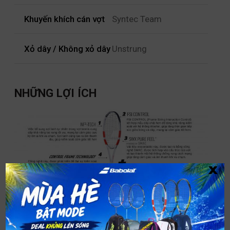
Khuyến khích cán vợt
Syntec Team
Xỏ dây / Không xỏ dây
Unstrung
NHỮNG LỢI ÍCH
x