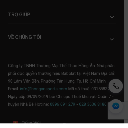
TRỢ GIÚP
VỀ CHÚNG TÔI
Công ty TNHH Thương Mại Thể Thao Hồng Ân. Nhà phân
phối độc quyền thương hiệu Babolat tại Việt Nam Địa chỉ:
98 Lâm Văn Bền, Phường Tân Hưng, Tp. Hồ Chí Minh
Email:
info@hongansports.com
Mã số thuế: 0315883253,
Ngày cấp 09/09/2019 bởi Chi cục Thuế khu vực Quận 7 -
huyện Nhà Bè Hotline:
0896 691 279
-
028 3636 8186
Tiếng Việt