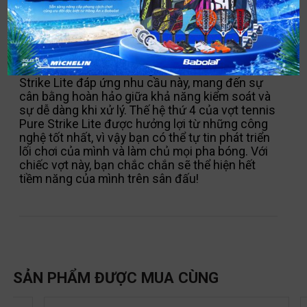
MÔ TẢ
Bạn có muốn một cây vợt nhẹ, giúp cú đánh của
bạn chính xác hơn không? Vợt tennis Pure
Strike Lite đáp ứng nhu cầu này, mang đến sự
cân bằng hoàn hảo giữa khả năng kiểm soát và
sự dễ dàng khi xử lý. Thế hệ thứ 4 của vợt tennis
Pure Strike Lite được hưởng lợi từ những công
nghệ tốt nhất, vì vậy bạn có thể tự tin phát triển
lối chơi của mình và làm chủ mọi pha bóng. Với
chiếc vợt này, bạn chắc chắn sẽ thể hiện hết
tiềm năng của mình trên sân đấu!
SẢN PHẨM ĐƯỢC MUA CÙNG