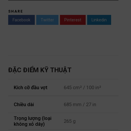
SHARE
Facebook
Twitter
Pinterest
Linkedin
ĐẶC ĐIỂM KỸ THUẬT
Kích cỡ đầu vợt
645 cm² / 100 in²
Chiều dài
685 mm / 27 in
Trọng lượng (loại
265 g
không xỏ dây)