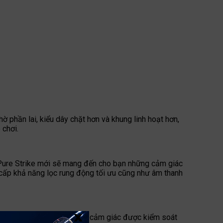
 phần lai, kiểu dây chặt hơn và khung linh hoạt hơn,
 chơi.
, Pure Strike mới sẽ mang đến cho bạn những cảm giác
g cấp khả năng lọc rung động tối ưu cũng như âm thanh
x
o ra âm thanh trầm hơn, cho cảm giác được kiểm soát