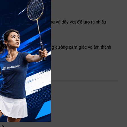
thời gian tiếp xúc giữa bóng và dây vợt để tạo ra nhiều
ng mang tính cách mạng, tăng cường cảm giác và âm thanh
ơ đó
bóng
Giờ