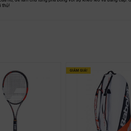
i thủ!
GIẢM GIÁ!