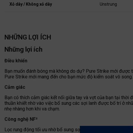
Xỏ dây / Không xỏ dây
Unstrung
NHỮNG LỢI ÍCH
Những lợi ích
Điều khiển
Bạn muốn đánh bóng mà không do dự? Pure Strike mới được thiết
Pure Strike mới mang đến cho bạn mức độ kiểm soát vô song. B
Cảm giác
Bạn có thích cảm giác kết nối giữa tay và vợt của bạn tại th
thuần khiết nhờ vào việc bổ sung các sợi lanh được bố trí ở nh
nhẹ nhàng hơn khi va chạm.
Công nghệ NF²
Lọc rung động tối ưu nhờ bổ sung sợi lanh tự nhiên đặc biệt ở