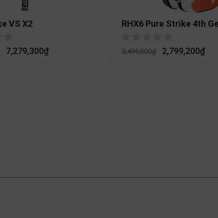
ke VS X2
RHX6 Pure Strike 4th G
7,279,300
₫
2,799,200
₫
3,499,000
₫