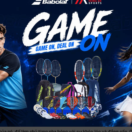
vợt chặt hơn để kiểm soát tốt hơn, với hệ thống Woofer giúp tăng 
 được tích hợp vào thành phần của vợt tạo nên hệ thống chống ru
a? Hãy sở hữu cây vợt tennis
Pure Strike 97
mới và biến giấc m
ho những người chơi kỹ thuật và đa năng, đang tìm kiếm cảm giác 
ch của nó, để làm chủ từng pha bóng với sự khéo léo và đẳng cấp. 