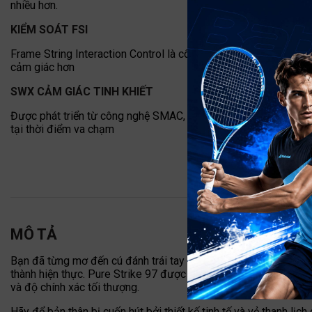
nhiều hơn.
KIỂM SOÁT FSI
Frame String Interaction Control là công nghệ kết hợp kiểu dây 
cảm giác hơn
SWX CẢM GIÁC TINH KHIẾT
Được phát triển từ công nghệ SMAC, vật liệu nhớt đàn hồi này
tại thời điểm va chạm
MÔ TẢ
Bạn đã từng mơ đến cú đánh trái tay thắng điểm dọc biên chư
thành hiện thực. Pure Strike 97 được thiết kế đặc biệt dành c
và độ chính xác tối thượng.
Hãy để bản thân bị cuốn hút bởi thiết kế tinh tế và vẻ thanh lị