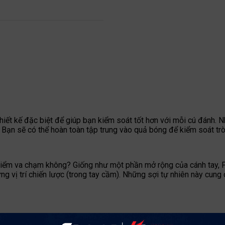
 kế đặc biệt để giúp bạn kiểm soát tốt hơn với mỗi cú đánh. Nhờ
ạn sẽ có thể hoàn toàn tập trung vào quả bóng để kiểm soát trò
ời điểm va chạm không? Giống như một phần mở rộng của cánh tay
ững vị trí chiến lược (trong tay cầm). Những sợi tự nhiên này cun
 cán vợt để có cảm giác tuyệt vời nhất khi va chạm. Lanh cũng tạ