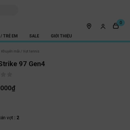
0
/ TRẺ EM
SALE
GIỚI THIỆU
/
Khuyến mãi
/
Vợt tennis
Strike 97 Gen4
,000
₫
c
cán vợt
: 2