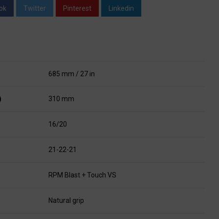
ok
Twitter
Pinterest
Linkedin
685 mm / 27 in
)
310 mm
16/20
21-22-21
RPM Blast + Touch VS
Natural grip