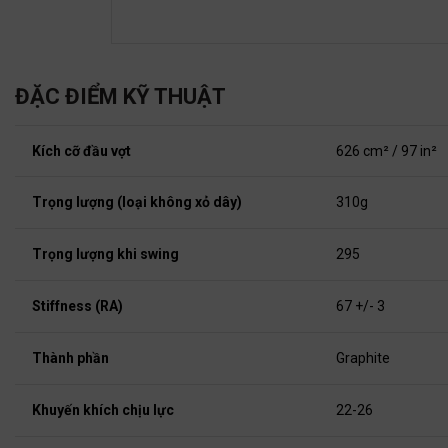
ĐẶC ĐIỂM KỸ THUẬT
Kích cỡ đầu vợt
626 cm² / 97 in²
Trọng lượng (loại không xỏ dây)
310g
Trọng lượng khi swing
295
Stiffness (RA)
67 +/- 3
Thành phần
Graphite
Khuyến khích chịu lực
22-26