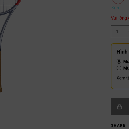
Xóa
Vui lòng
Số
lượng
Hình
Mu
Mu
Xem tấ
SHARE