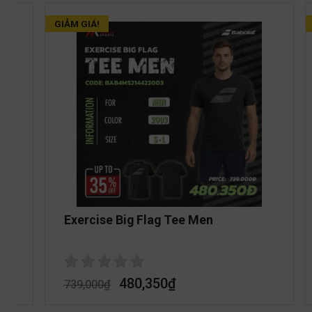
GIẢM GIÁ!
Exercise Big Flag Tee Men
480,350
₫
739,000
₫