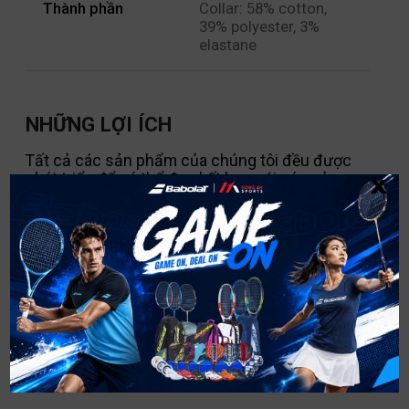
Thành phần
Collar: 58% cotton,
39% polyester, 3%
elastane
NHỮNG LỢI ÍCH
Tất cả các sản phẩm của chúng tôi đều được
x
phát triển để có thể đeo kết hợp với các sản
phẩm khác trong dòng sản phẩm PLAY.
Được làm chủ yếu từ hỗn hợp cotton-polyester,
những sản phẩm này kết hợp sự thoải mái của
cotton với độ mềm mại của polyester.
Ngoài ra còn có một số món đồ ấm áp giúp bạn
chuyển sang mùa lạnh hơn.
Thiết bị hoàn hảo để khởi động và tập luyện
cũng như huấn luyện trên sân.