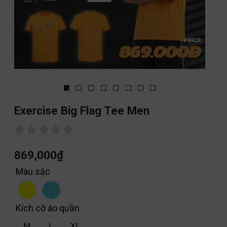
Exercise Big Flag Tee Men
869,000
₫
Màu sắc
Kích cỡ áo quần
M
L
XL