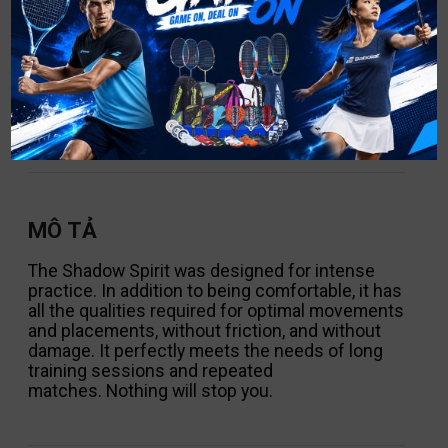
MICHELIN BADMINTON
Michelin rubber was developed specifically
for badminton to offer the best compromise
between grip and durability on all types of
indoor courts.
MÔ TẢ
The Shadow Spirit was designed for intense
practice. In addition to being comfortable, it has
all the qualities required for optimal movements
and placements, without friction, and without
damage. It perfectly meets the needs of long
training sessions and repeated
matches. Nothing will stop you.