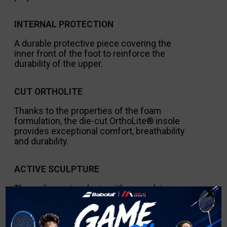
INTERNAL PROTECTION
A durable protective piece covering the
inner front of the foot to reinforce the
durability of the upper.
CUT ORTHOLITE
Thanks to the properties of the foam
formulation, the die-cut OrthoLite® insole
provides exceptional comfort, breathability
and durability.
ACTIVE SCULPTURE
x
Three-dimensional grip with an evolving
sculpture to favor explosive movements and
sudden stops.