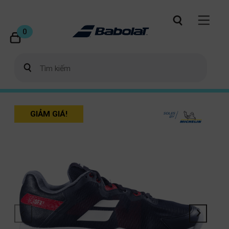
0
GIẢM GIÁ!