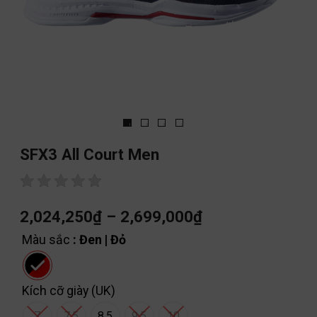
SFX3 All Court Men
2,024,250
₫
–
2,699,000
₫
Màu sắc
: Đen | Đỏ
Kích cỡ giày (UK)
7
7.5
8.5
9.5
10