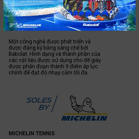
ACTIVE FLEXION
Một công nghệ được phát triển và
được đăng ký bằng sáng chế bởi
Babolat. Hình dạng và thành phần của
các vật liệu được sử dụng cho đế giày
được phân đoạn thành 9 điểm áp lực
chính để đạt độ nhạy cảm tối đa.
MICHELIN TENNIS