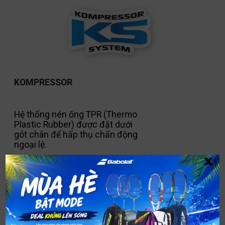
KOMPRESSOR
Hệ thống nén ống TPR (Thermo
Plastic Rubber) được đặt dưới
gót chân để hấp thụ chấn động
ngoại lệ.
x