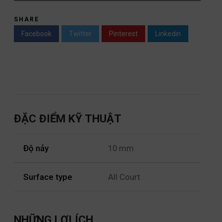
SHARE
Facebook
Twitter
Pinterest
Linkedin
ĐẶC ĐIỂM KỸ THUẬT
Độ nảy
10 mm
Surface type
All Court
NHỮNG LỢI ÍCH