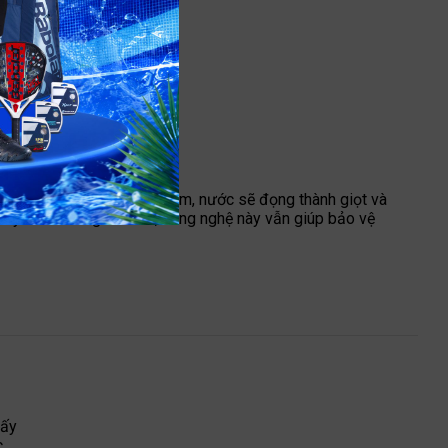
iện. Nhờ lớp phủ chống thấm, nước sẽ đọng thành giọt và
 hay môi trường ẩm ướt, công nghệ này vẫn giúp bảo vệ
Lấy
c