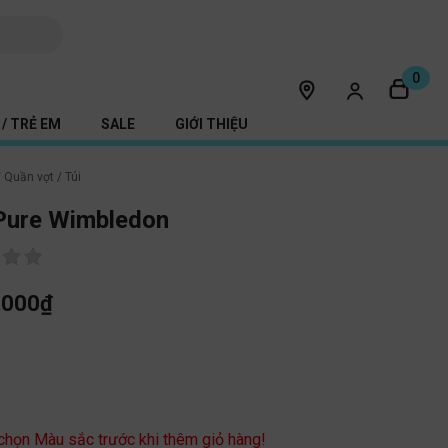
0
/ TRẺ EM
SALE
GIỚI THIỆU
/
Quần vợt
/
Túi
Pure Wimbledon
,000
₫
c
 chọn Màu sắc trước khi thêm giỏ hàng!