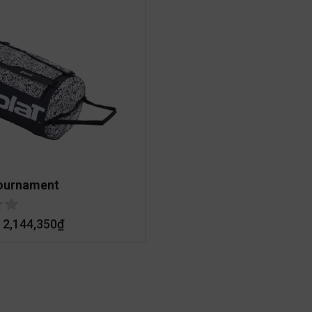
ournament
2,144,350
₫