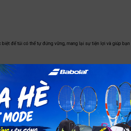
 biệt để túi có thể tự đứng vững, mang lại sự tiện lợi và giúp bạ
ình đã mang đủ giày cần thiết hay chưa. Thiết kế không đường m
 chế mùi lan sang các khu vực khác của túi.