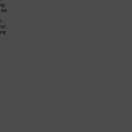
ùng
 bé.
i
mọi
áng