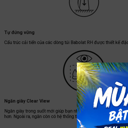
Tự đứng vững
Cấu trúc cải tiến của các dòng túi Babolat RH được thiết kế đặc
Ngăn giày Clear View
Ngăn giày trong suốt mới giúp bạn nhanh chóng kiểm tra xem m
hơn. Ngoài ra, ngăn còn có hệ thống thông gió bên ngoài để hạn