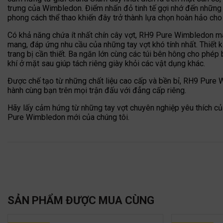
trưng của Wimbledon. Điểm nhấn đỏ tinh tế gợi nhớ đến những qu
phong cách thể thao khiến đây trở thành lựa chọn hoàn hảo cho
Có khả năng chứa ít nhất chín cây vợt, RH9 Pure Wimbledon man
mang, đáp ứng nhu cầu của những tay vợt khó tính nhất. Thiết 
trang bị cần thiết. Ba ngăn lớn cùng các túi bên hông cho phé
khí ở mặt sau giúp tách riêng giày khỏi các vật dụng khác.
Được chế tạo từ những chất liệu cao cấp và bền bỉ, RH9 Pure
hành cùng bạn trên mọi trận đấu với đẳng cấp riêng.
Hãy lấy cảm hứng từ những tay vợt chuyên nghiệp yêu thích c
Pure Wimbledon mới của chúng tôi.
SẢN PHẨM ĐƯỢC MUA CÙNG