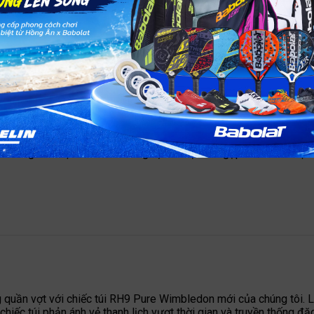
ỏi độ ẩm, giữ cho đồ dùng của bạn luôn khô ráo trong mọi điều k
hả năng bảo vệ tối ưu cho trang bị của bạn. Dù gặp mưa bất chợt
g quần vợt với chiếc túi RH9 Pure Wimbledon mới của chúng tôi. 
hiếc túi phản ánh vẻ thanh lịch vượt thời gian và truyền thống đặ