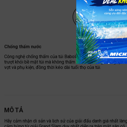
Chống thấm nước
Công nghệ chống thấm của túi Babolat giúp bảo vệ hiệu quả kh
trượt khỏi bề mặt túi mà không thấm vào bên trong, mang lại k
vợt và phụ kiện, đồng thời kéo dài tuổi thọ của túi.
MÔ TẢ
Hãy cảm nhận di sản và lịch sử của giải đấu danh giá nhất làn
cảm hứng từ giải Grand Slam duy nhất diễn ra trên mặt sân cỏ, c