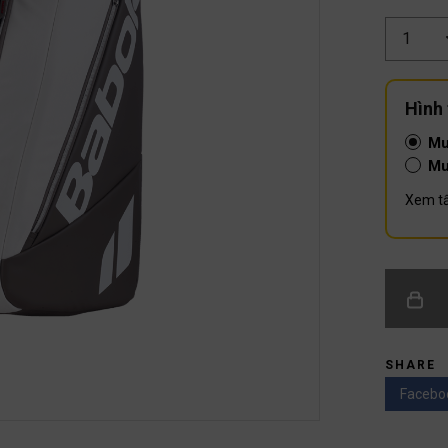
Số
lượng
Hình
Mu
Mu
Xem tấ
SHARE
Facebo