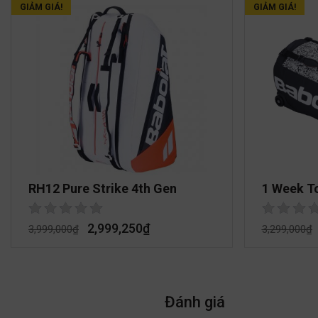
GIẢM GIÁ!
GIẢM GIÁ!
RH12 Pure Strike 4th Gen
1 Week T
2,999,250
₫
3,999,000
₫
3,299,000
₫
Đánh giá