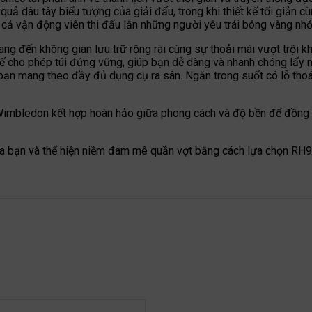
ả dâu tây biểu tượng của giải đấu, trong khi thiết kế tối giản c
 cả vận động viên thi đấu lẫn những người yêu trái bóng vàng nhỏ
g đến không gian lưu trữ rộng rãi cùng sự thoải mái vượt trội kh
kế cho phép túi đứng vững, giúp bạn dễ dàng và nhanh chóng lấy 
p bạn mang theo đầy đủ dụng cụ ra sân. Ngăn trong suốt có lỗ tho
 Wimbledon kết hợp hoàn hảo giữa phong cách và độ bền để đồng
ủa bạn và thể hiện niềm đam mê quần vợt bằng cách lựa chọn RH9