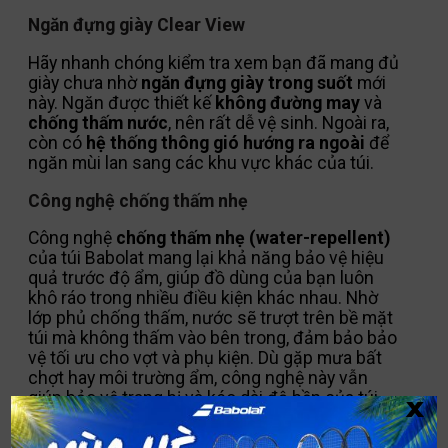
Ngăn đựng giày Clear View
Hãy nhanh chóng kiểm tra xem bạn đã mang đủ
giày chưa nhờ
ngăn đựng giày trong suốt
mới
này. Ngăn được thiết kế
không đường may
và
chống thấm nước
, nên rất dễ vệ sinh. Ngoài ra,
còn có
hệ thống thông gió hướng ra ngoài
để
ngăn mùi lan sang các khu vực khác của túi.
Công nghệ chống thấm nhẹ
Công nghệ
chống thấm nhẹ (water-repellent)
của túi
Babolat
mang lại khả năng bảo vệ hiệu
quả trước độ ẩm, giúp đồ dùng của bạn luôn
khô ráo trong nhiều điều kiện khác nhau. Nhờ
lớp phủ chống thấm, nước sẽ trượt trên bề mặt
túi mà không thấm vào bên trong, đảm bảo bảo
vệ tối ưu cho vợt và phụ kiện. Dù gặp mưa bất
chợt hay môi trường ẩm, công nghệ này vẫn
x
giúp bảo vệ trang bị và kéo dài độ bền của túi.