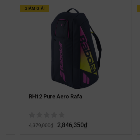
GIẢM GIÁ!
RH12 Pure Aero Rafa
2,846,350
₫
4,379,000
₫