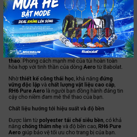
MÔ TẢ
Hãy tạo ấn tượng mạnh ngay khi bước vào sân
với
RH6 Pure Aero
mới.
RH6
sở hữu
thiết kế hiện đại và đậm chất thể
thao
. Phong cách mạnh mẽ của túi hoàn toàn
hòa hợp với tinh thần của dòng
Aero
từ
Babolat
.
Nhờ
thiết kế công thái học
, khả năng
đứng
vững độc lập
và
chất lượng vật liệu cao cấp
,
RH6 Pure Aero
là người bạn đồng hành đáng tin
cậy cho niềm đam mê thể thao của bạn.
Chất liệu hướng tới hiệu suất và độ bền
Được làm từ
polyester tái chế siêu bền
, có khả
năng
chống thấm nhẹ
và độ bền cao,
RH6 Pure
Aero
giúp bảo vệ tối ưu cho trang bị của bạn.