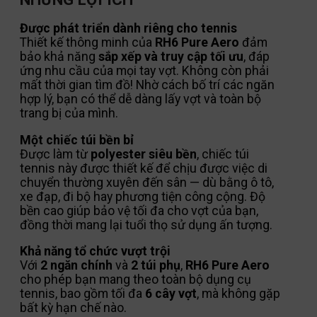
Được phát triển dành riêng cho tennis
Thiết kế thông minh của
RH6 Pure Aero
đảm
bảo khả năng
sắp xếp và truy cập tối ưu
, đáp
ứng nhu cầu của mọi tay vợt. Không còn phải
mất thời gian tìm đồ! Nhờ cách bố trí các ngăn
hợp lý, bạn có thể dễ dàng lấy vợt và toàn bộ
trang bị của mình.
Một chiếc túi bền bỉ
Được làm từ
polyester siêu bền
, chiếc túi
tennis này được thiết kế để chịu được việc di
chuyển thường xuyên đến sân — dù bằng ô tô,
xe đạp, đi bộ hay phương tiện công cộng. Độ
bền cao giúp bảo vệ tối đa cho vợt của bạn,
đồng thời mang lại tuổi thọ sử dụng ấn tượng.
Khả năng tổ chức vượt trội
Với
2 ngăn chính
và
2 túi phụ
,
RH6 Pure Aero
cho phép bạn mang theo toàn bộ dụng cụ
tennis, bao gồm tối đa
6 cây vợt
, mà không gặp
bất kỳ hạn chế nào.