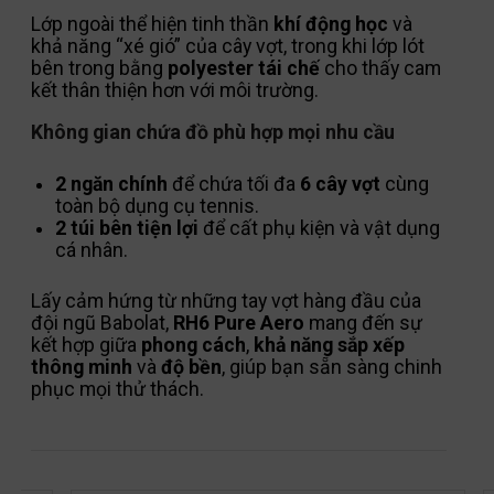
Lớp ngoài thể hiện tinh thần
khí động học
và
khả năng “xé gió” của cây vợt, trong khi lớp lót
bên trong bằng
polyester tái chế
cho thấy cam
kết thân thiện hơn với môi trường.
Không gian chứa đồ phù hợp mọi nhu cầu
2 ngăn chính
để chứa tối đa
6 cây vợt
cùng
toàn bộ dụng cụ tennis.
2 túi bên tiện lợi
để cất phụ kiện và vật dụng
cá nhân.
Lấy cảm hứng từ những tay vợt hàng đầu của
đội ngũ
Babolat
,
RH6 Pure Aero
mang đến sự
kết hợp giữa
phong cách
,
khả năng sắp xếp
thông minh
và
độ bền
, giúp bạn sẵn sàng chinh
phục mọi thử thách.