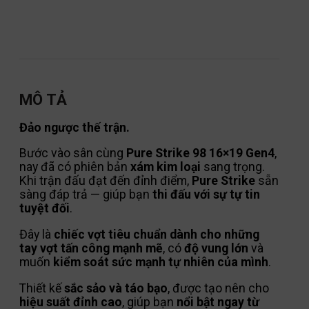
MÔ TẢ
Đảo ngược thế trận.
Bước vào sân cùng
Pure Strike 98 16×19 Gen4
,
nay đã có phiên bản
xám kim loại
sang trọng.
Khi trận đấu đạt đến đỉnh điểm,
Pure Strike
sẵn
sàng đáp trả — giúp bạn
thi đấu với sự tự tin
tuyệt đối
.
Đây là
chiếc vợt tiêu chuẩn dành cho những
tay vợt tấn công mạnh mẽ
, có
độ vung lớn
và
muốn
kiểm soát sức mạnh tự nhiên của mình
.
Thiết kế
sắc sảo và táo bạo
, được tạo nên cho
hiệu suất đỉnh cao
, giúp bạn
nổi bật ngay từ