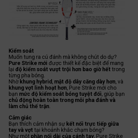
Kiểm soát
Muốn tung ra cú đánh mà không chút do dự?
Pure Strike mới
được thiết kế đặc biệt để mang
lại
độ kiểm soát vượt trội hơn bao giờ hết
trong
từng pha bóng.
Nhờ
khung hybrid
,
mật độ dây căng dày hơn
, và
khung vợt linh hoạt hơn
, Pure Strike mới cho
bạn
mức độ kiểm soát bóng tuyệt đối
, giúp bạn
chủ động hoàn toàn trong mỗi pha đánh và
làm chủ thế trận
.
Cảm giác
Bạn thích cảm nhận sự
kết nối trực tiếp giữa
tay và vợt
tại khoảnh khắc chạm bóng?
Như một
phần nối dài của cánh tay
, Pure Strike