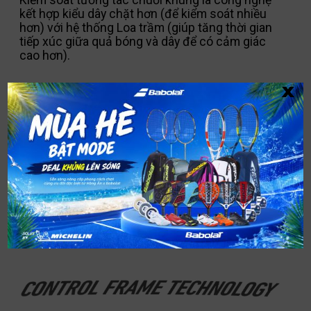
Kiểm soát tương tác chuỗi khung là công nghệ
kết hợp kiểu dây chặt hơn (để kiểm soát nhiều
hơn) với hệ thống Loa trầm (giúp tăng thời gian
tiếp xúc giữa quả bóng và dây để có cảm giác
cao hơn).
x
Công nghệ khung điều khiển
Công nghệ này, được phát triển để kiểm soát tối
đa, kết hợp tính ổn định của khung hình vuông
với tính năng động của khung hình elip tiêu
chuẩn.