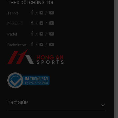
THEO DÕI CHÚNG TÔI
Tennis
/
/
Pickleball
/
/
Padel
/
/
Badminton
/
/
TRỢ GIÚP