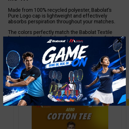
Made from 100% recycled polyester, Babolat’s
Pure Logo cap is lightweight and effectively
absorbs perspiration throughout your matches.
The colors perfectly match the Babolat Textile
x
line designed for clubs, allowing you to perfect
your outfit.
SẢN PHẨM ĐƯỢC MUA CÙNG
GIẢM GIÁ!