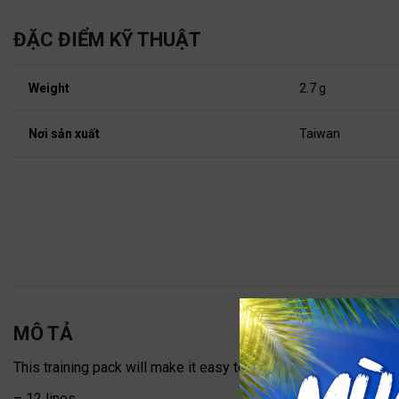
ĐẶC ĐIỂM KỸ THUẬT
Weight
2.7 g
Nơi sản xuất
Taiwan
MÔ TẢ
This training pack will make it easy to materialize your traini
– 12 lines