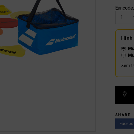
Eancode
Số
lượng
Hình
Mu
Mu
Xem tấ
SHARE
Facebo