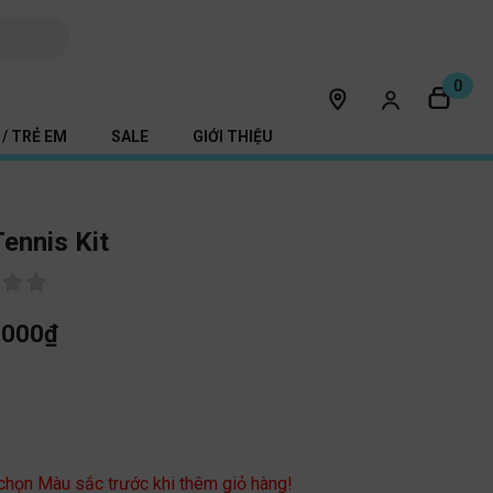
0
/ TRẺ EM
SALE
GIỚI THIỆU
Tennis Kit
,000
₫
c
 chọn Màu sắc trước khi thêm giỏ hàng!