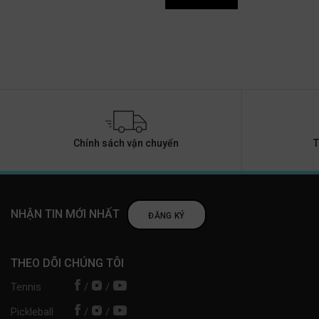
Chính sách vận chuyển
T
NHẬN TIN MỚI NHẤT
ĐĂNG KÝ
THEO DÕI CHÚNG TÔI
Tennis
/
/
Pickleball
/
/