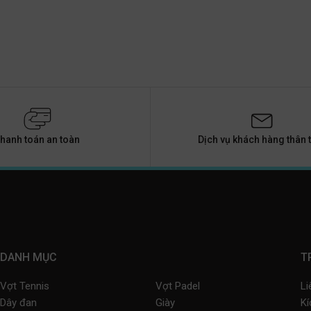
hanh toán an toàn
Dịch vụ khách hàng thân t
DANH MỤC
T
Vợt Tennis
Vợt Padel
Li
Dây đan
Giày
Kí