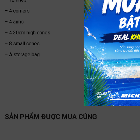
– 4 corners
– 4 aims
– 4 30cm high cones
– 8 small cones
– A storage bag
SẢN PHẨM ĐƯỢC MUA CÙNG