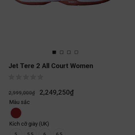
Jet Tere 2 All Court Women
2,249,250
₫
2,999,000
₫
Màu sắc
Kích cỡ giày (UK)
5
5.5
6
6.5