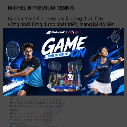
MICHELIN PREMIUM TENNIS
Cao su Michelin Premium là công thức bền
vững nhất từng được phát triển, mang lại độ bền
x
cao và độ bám tối ưu để đáp ứng các yêu cầu
khắt khe của chuyển động trong quần vợt.
MÔ TẢ