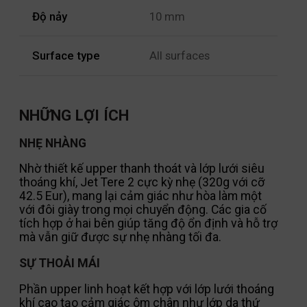
Độ nảy
10 mm
Surface type
All surfaces
NHỮNG LỢI ÍCH
NHẸ NHÀNG
Nhờ thiết kế upper thanh thoát và lớp lưới siêu
thoáng khí, Jet Tere 2 cực kỳ nhẹ (320g với cỡ
42.5 Eur), mang lại cảm giác như hòa làm một
với đôi giày trong mọi chuyển động. Các gia cố
tích hợp ở hai bên giúp tăng độ ổn định và hỗ trợ
mà vẫn giữ được sự nhẹ nhàng tối đa.
SỰ THOẢI MÁI
Phần upper linh hoạt kết hợp với lớp lưới thoáng
khí cao tạo cảm giác ôm chân như lớp da thứ