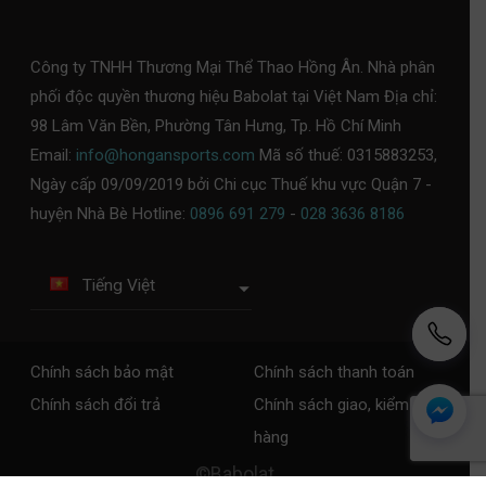
Công ty TNHH Thương Mại Thể Thao Hồng Ân. Nhà phân
phối độc quyền thương hiệu Babolat tại Việt Nam Địa chỉ:
98 Lâm Văn Bền, Phường Tân Hưng, Tp. Hồ Chí Minh
Email:
info@hongansports.com
Mã số thuế: 0315883253,
Ngày cấp 09/09/2019 bởi Chi cục Thuế khu vực Quận 7 -
huyện Nhà Bè Hotline:
0896 691 279
-
028 3636 8186
Tiếng Việt
Chính sách bảo mật
Chính sách thanh toán
Chính sách đổi trả
Chính sách giao, kiểm tra
hàng
©Babolat