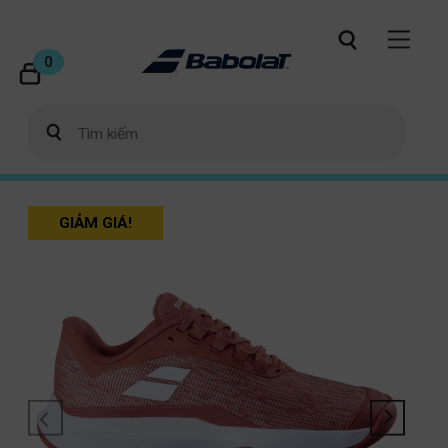
0
GIẢM GIÁ!