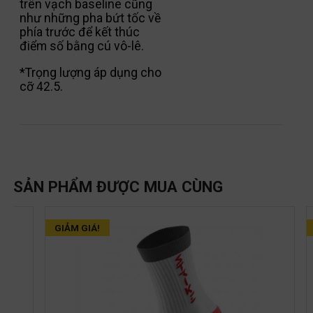
trên vạch baseline cũng
như những pha bứt tốc về
phía trước để kết thúc
điểm số bằng cú vô-lê.
*Trọng lượng áp dụng cho
cỡ 42.5.
SẢN PHẨM ĐƯỢC MUA CÙNG
GIẢM GIÁ!