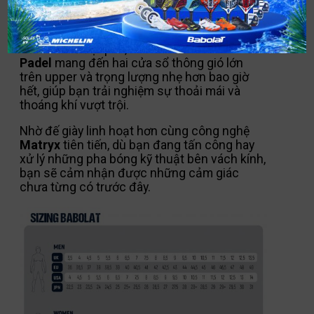
Jet Premura Padel Mới – Định Nghĩa Lại
Giới Hạn
Với thiết kế đột phá,
Jet Premura Babolat
Padel
mang đến hai cửa sổ thông gió lớn
trên upper và trọng lượng nhẹ hơn bao giờ
hết, giúp bạn trải nghiệm sự thoải mái và
thoáng khí vượt trội.
Nhờ đế giày linh hoạt hơn cùng công nghệ
Matryx
tiên tiến, dù bạn đang tấn công hay
xử lý những pha bóng kỹ thuật bên vách kính,
bạn sẽ cảm nhận được những cảm giác
chưa từng có trước đây.