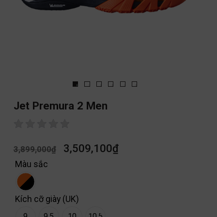
Jet Premura 2 Men
3,509,100
₫
3,899,000
₫
Màu sắc
Kích cỡ giày (UK)
9
9.5
10
10.5