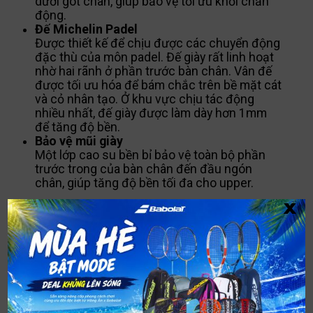
dưới gót chân, giúp bảo vệ tối ưu khỏi chấn
động.
Đế Michelin Padel
Được thiết kế để chịu được các chuyển động
đặc thù của môn padel. Đế giày rất linh hoạt
nhờ hai rãnh ở phần trước bàn chân. Vân đế
được tối ưu hóa để bám chắc trên bề mặt cát
và cỏ nhân tạo. Ở khu vực chịu tác động
nhiều nhất, đế giày được làm dày hơn 1mm
để tăng độ bền.
Bảo vệ mũi giày
Một lớp cao su bền bỉ bảo vệ toàn bộ phần
trước trong của bàn chân đến đầu ngón
chân, giúp tăng độ bền tối đa cho upper.
x
MÔ TẢ