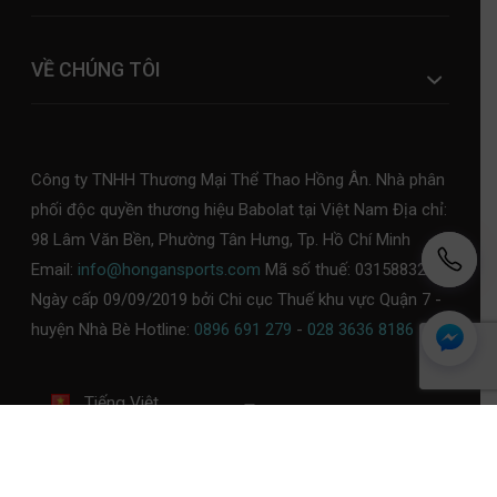
VỀ CHÚNG TÔI
Công ty TNHH Thương Mại Thể Thao Hồng Ân. Nhà phân
phối độc quyền thương hiệu Babolat tại Việt Nam Địa chỉ:
98 Lâm Văn Bền, Phường Tân Hưng, Tp. Hồ Chí Minh
Email:
info@hongansports.com
Mã số thuế: 0315883253,
Ngày cấp 09/09/2019 bởi Chi cục Thuế khu vực Quận 7 -
huyện Nhà Bè Hotline:
0896 691 279
-
028 3636 8186
Tiếng Việt
Chính sách bảo mật
Chính sách thanh toán