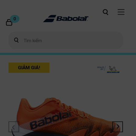
0
GIẢM GIÁ!