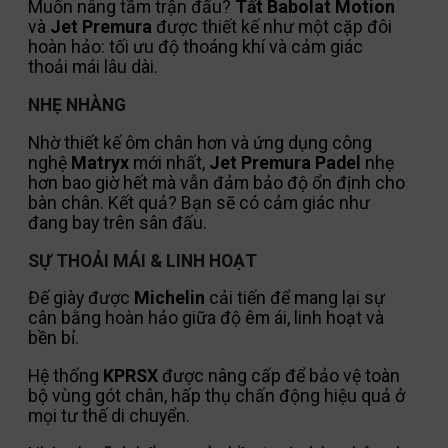
Muốn nâng tầm trận đấu?
Tất Babolat Motion
và
Jet Premura
được thiết kế như một cặp đôi
hoàn hảo: tối ưu độ thoáng khí và cảm giác
thoải mái lâu dài.
NHẸ NHÀNG
Nhờ thiết kế ôm chân hơn và ứng dụng công
nghệ
Matryx
mới nhất,
Jet Premura Padel
nhẹ
hơn bao giờ hết mà vẫn đảm bảo độ ổn định cho
bàn chân. Kết quả? Bạn sẽ có cảm giác như
đang bay trên sân đấu.
SỰ THOẢI MÁI & LINH HOẠT
Đế giày được
Michelin
cải tiến để mang lại sự
cân bằng hoàn hảo giữa độ êm ái, linh hoạt và
bền bỉ.
Hệ thống
KPRSX
được nâng cấp để bảo vệ toàn
bộ vùng gót chân, hấp thụ chấn động hiệu quả ở
mọi tư thế di chuyển.