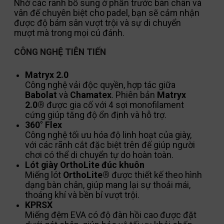
Nhờ các rãnh bổ sung ở phần trước bàn chân và
vân đế chuyên biệt cho padel, bạn sẽ cảm nhận
được độ bám sân vượt trội và sự di chuyển
mượt mà trong mọi cú đánh.
CÔNG NGHỆ TIÊN TIẾN
Matryx 2.0
Công nghệ vải độc quyền, hợp tác giữa
Babolat
và
Chamatex
. Phiên bản
Matryx
2.0®
được gia cố với 4 sợi monofilament
cứng giúp tăng độ ổn định và hỗ trợ.
360° Flex
Công nghệ tối ưu hóa độ linh hoạt của giày,
với các rãnh cắt đặc biệt trên đế giúp người
chơi có thể di chuyển tự do hoàn toàn.
Lót giày OrthoLite đúc khuôn
Miếng lót
OrthoLite®
được thiết kế theo hình
dạng bàn chân, giúp mang lại sự thoải mái,
thoáng khí và bền bỉ vượt trội.
KPRSX
Miếng đệm EVA có độ đàn hồi cao được đặt