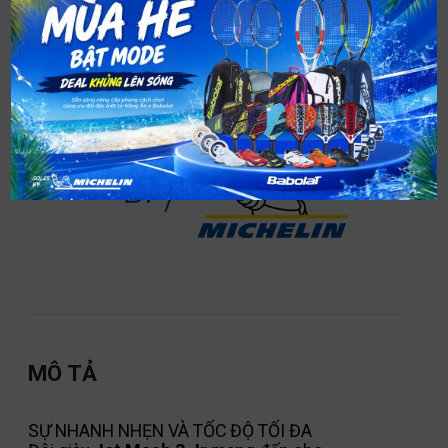
Công nghệ đế Michelin Tennis
Lớp
cao su Michelin
, được phát triển và chứng
minh hiệu quả hơn
20 năm
, mang lại
sự cân
bằng hoàn hảo giữa độ bám và độ bền
, giúp
giày
chịu được cường độ di chuyển khắc nghiệt
trong môn
tenni
MÔ TẢ
SỰ NHANH NHẸN VÀ TỐC ĐỘ TỐI ĐA