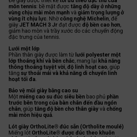
Đế giày được thiết kế
tối ưu theo đặc thù của
môn tennis
: bề mặt được
tăng độ dày ở những
vùng chịu mài mòn mạnh
và
giảm trọng lượng ở
vùng ít chịu lực
. Nhờ
công nghệ Michelin
, đế
giày
JET MACH 3 Jr
đạt được
độ bền cao hơn
,
giảm hao mòn và trầy xước do các chuyển động
đặc trưng của tennis.
Lưới một lớp
Phần thân giày được làm từ
lưới polyester một
lớp thoáng khí và bền chắc
, mang lại
khả năng
thông thoáng tuyệt vời
,
độ linh hoạt cao
, giúp
tăng
sự thoải mái và khả năng di chuyển linh
hoạt tối đa
.
Bảo vệ mũi giày bằng cao su
Một
miếng cao su đúc siêu bền
bao phủ
phần
trước bên trong của bàn chân đến đầu ngón
chân
, giúp
tăng độ bền cho thân giày
và
chống
mài mòn hiệu quả
.
Lót giày OrthoLite® đúc sẵn (Ortholite moulé)
Miếng lót
OrthoLite® được đúc theo khuôn