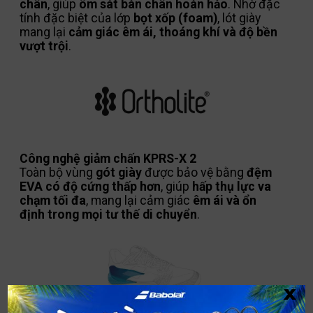
chân
, giúp
ôm sát bàn chân hoàn hảo
. Nhờ đặc
tính đặc biệt của lớp
bọt xốp (foam)
, lót giày
mang lại
cảm giác êm ái, thoáng khí và độ bền
vượt trội
.
Công nghệ giảm chấn KPRS-X 2
Toàn bộ vùng
gót giày
được bảo vệ bằng
đệm
EVA có độ cứng thấp hơn
, giúp
hấp thụ lực va
chạm tối đa
, mang lại cảm giác
êm ái và ổn
định trong mọi tư thế di chuyển
.
x