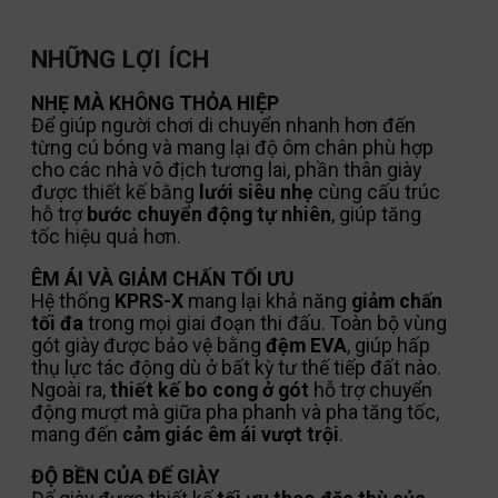
NHỮNG LỢI ÍCH
NHẸ MÀ KHÔNG THỎA HIỆP
Để giúp người chơi di chuyển nhanh hơn đến
từng cú bóng và mang lại độ ôm chân phù hợp
cho các nhà vô địch tương lai, phần thân giày
được thiết kế bằng
lưới siêu nhẹ
cùng cấu trúc
hỗ trợ
bước chuyển động tự nhiên
, giúp tăng
tốc hiệu quả hơn.
ÊM ÁI VÀ GIẢM CHẤN TỐI ƯU
Hệ thống
KPRS-X
mang lại khả năng
giảm chấn
tối đa
trong mọi giai đoạn thi đấu. Toàn bộ vùng
gót giày được bảo vệ bằng
đệm EVA
, giúp hấp
thụ lực tác động dù ở bất kỳ tư thế tiếp đất nào.
Ngoài ra,
thiết kế bo cong ở gót
hỗ trợ chuyển
động mượt mà giữa pha phanh và pha tăng tốc,
mang đến
cảm giác êm ái vượt trội
.
ĐỘ BỀN CỦA ĐẾ GIÀY