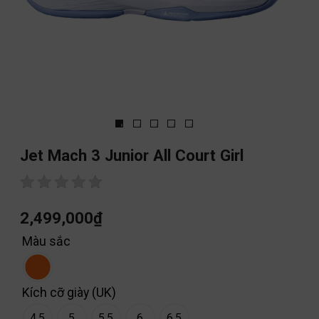
Jet Mach 3 Junior All Court Girl
2,499,000
₫
Màu sắc
Kích cỡ giày (UK)
4.5
5
5.5
6
6.5