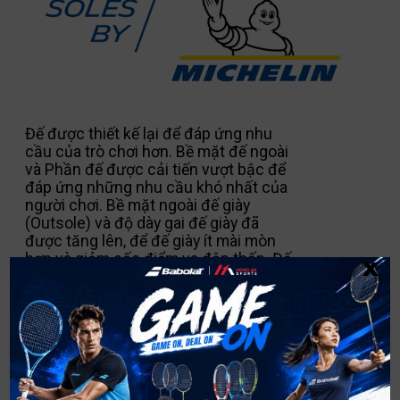
Đế được thiết kế lại để đáp ứng nhu
cầu của trò chơi hơn. Bề mặt đế ngoài
và Phần đế được cải tiến vượt bậc để
đáp ứng những nhu cầu khó nhất của
người chơi. Bề mặt ngoài đế giày
(Outsole) và độ dày gai đế giày đã
được tăng lên, để đế giày ít mài mòn
x
hơn và giảm sốc điểm va đập thấp. Đế
giày JET MACH 3 JR vẫn được sản
xuất theo công nghệ Michelin
Premium DIN 35 để có độ bền cao hơn
và ít hao mòn dành cho các chuyển
động mạnh mẽ trong môn tennis.