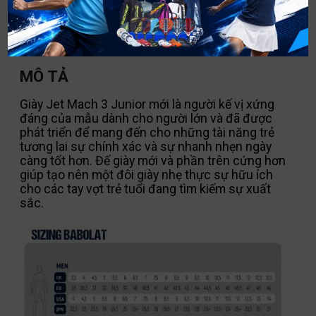
MÔ TẢ
Giày Jet Mach 3 Junior mới là người kế vị xứng
đáng của mẫu dành cho người lớn và đã được
phát triển để mang đến cho những tài năng trẻ
tương lai sự chính xác và sự nhanh nhẹn ngày
càng tốt hơn. Đế giày mới và phần trên cứng hơn
giúp tạo nên một đôi giày nhẹ thực sự hữu ích
cho các tay vợt trẻ tuổi đang tìm kiếm sự xuất
sắc.