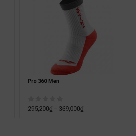
Pro 360 Men
295,200
₫
369,000
₫
–