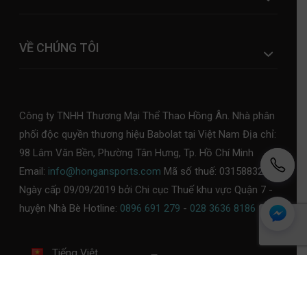
VỀ CHÚNG TÔI
Công ty TNHH Thương Mại Thể Thao Hồng Ân. Nhà phân
phối độc quyền thương hiệu Babolat tại Việt Nam Địa chỉ:
98 Lâm Văn Bền, Phường Tân Hưng, Tp. Hồ Chí Minh
Email:
info@hongansports.com
Mã số thuế: 0315883253,
Ngày cấp 09/09/2019 bởi Chi cục Thuế khu vực Quận 7 -
huyện Nhà Bè Hotline:
0896 691 279
-
028 3636 8186
Tiếng Việt