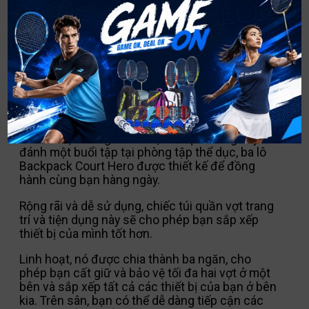
giúp bạn dễ dàng tìm thấy những gì bạn đang
tìm kiếm.
MÔ TẢ
Cho dù bạn đang đánh một vài quả bóng hay
đánh một buổi tập tại phòng tập thể dục, ba lô
Backpack Court Hero được thiết kế để đồng
hành cùng bạn hàng ngày.
Rộng rãi và dễ sử dụng, chiếc túi quần vợt trang
trí và tiện dụng này sẽ cho phép bạn sắp xếp
thiết bị của mình tốt hơn.
Linh hoạt, nó được chia thành ba ngăn, cho
phép bạn cất giữ và bảo vệ tối đa hai vợt ở một
bên và sắp xếp tất cả các thiết bị của bạn ở bên
kia.
Trên sân, bạn có thể dễ dàng tiếp cận các