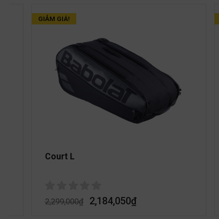
GIẢM GIÁ!
Court L
2,184,050
₫
2,299,000
₫