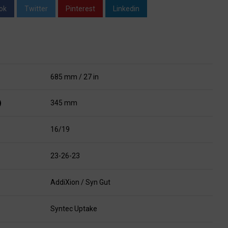
ok
Twitter
Pinterest
Linkedin
685 mm / 27 in
)
345 mm
16/19
23-26-23
AddiXion / Syn Gut
Syntec Uptake