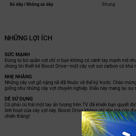
Xỏ dây / Không xỏ dây
Strung
NHỮNG LỢI ÍCH
SỨC MẠNH
Đừng từ bỏ quần vợt chỉ vì bạn không có cánh tay mạnh mẽ như 
chúng tôi thiết kế Boost Drive—một cây vợt sợi carbon có kh
NHẸ NHÀNG
Những cây vợt gỗ nặng nề đã thuộc về thế kỷ trước. Chào mừng 
giống như những cây vợt chuyên nghiệp. Điều này mang lại sự
DỄ SỬ DỤNG
Có phải cú trái một tay ấn tượng trên TV đã khiến bạn quyết đ
linh hoạt của cây vợt này. Boost Drive không chỉ nhẹ mà còn đư
chiến thắng!