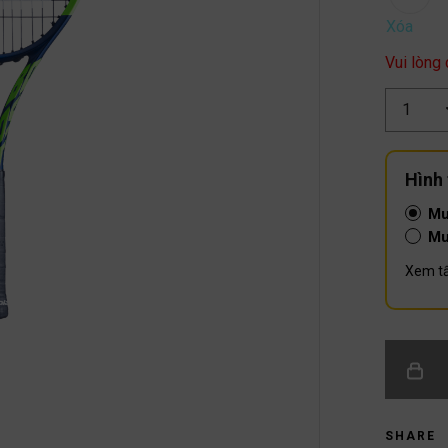
Xóa
Vui lòng
Số
lượng
Hình
Mu
Mu
Xem tấ
SHARE