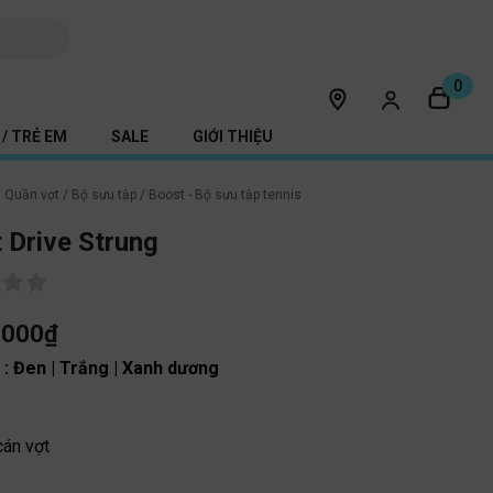
0
/ TRẺ EM
SALE
GIỚI THIỆU
/
Quần vợt
/
Bộ sưu tập
/
Boost - Bộ sưu tập tennis
 Drive Strung
,000
₫
c
: Đen | Trắng | Xanh dương
cán vợt