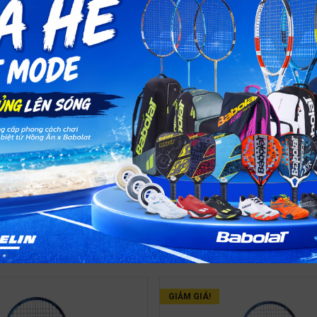
ới quần vợt?
ềm vui trên sân, chúng tôi đã tích hợp tất cả yếu tố cần thiết để n
 mẽ và dễ chơi, giúp bạn cải thiện kỹ năng quần vợt một cách dễ
GIẢM GIÁ!