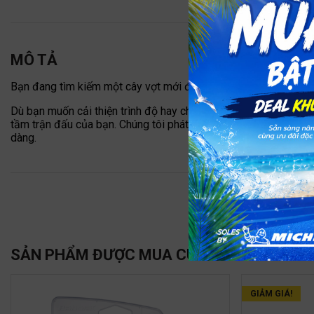
MÔ TẢ
Bạn đang tìm kiếm một cây vợt mới để bắt đầu hoặc quay lại v
Dù bạn muốn cải thiện trình độ hay chỉ đơn giản là tận hưởng ni
tầm trận đấu của bạn. Chúng tôi phát triển những cây vợt mạnh
dàng.
SẢN PHẨM ĐƯỢC MUA CÙNG
GIẢM GIÁ!