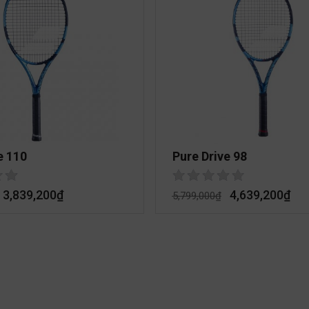
e 110
Pure Drive 98
3,839,200
₫
4,639,200
₫
5,799,000
₫