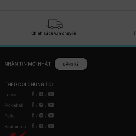
Chính sách vận chuyển
T
NHẬN TIN MỚI NHẤT
ĐĂNG KÝ
THEO DÕI CHÚNG TÔI
Tennis
/
/
Pickleball
/
/
Padel
/
/
Badminton
/
/