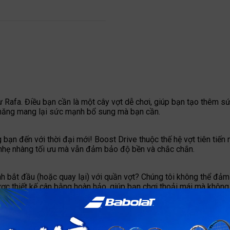
Rafa. Điều bạn cần là một cây vợt dễ chơi, giúp bạn tạo thêm sứ
ả năng mang lại sức mạnh bổ sung mà bạn cần.
bạn đến với thời đại mới! Boost Drive thuộc thế hệ vợt tiên tiến 
 nhẹ nhàng tối ưu mà vẫn đảm bảo độ bền và chắc chắn.
ịnh bắt đầu (hoặc quay lại) với quần vợt? Chúng tôi không thể đả
ợc thiết kế cân bằng hoàn hảo, giúp bạn chơi thoải mái mà không m