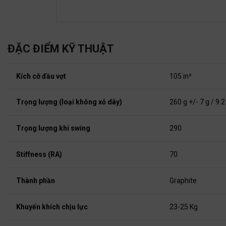
ĐẶC ĐIỂM KỸ THUẬT
Kích cỡ đầu vợt
105 in²
Trọng lượng (loại không xỏ dây)
260 g +/- 7 g / 9.2
Trọng lượng khi swing
290
Stiffness (RA)
70
Thành phần
Graphite
Khuyến khích chịu lực
23-25 Kg